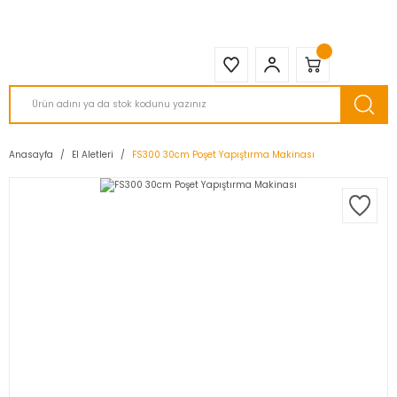
2950 TL ve Üstü Tüm Siparişlerinizde KARGO BEDAVA ( HepsiJET )
Anasayfa
El Aletleri
FS300 30cm Poşet Yapıştırma Makinası