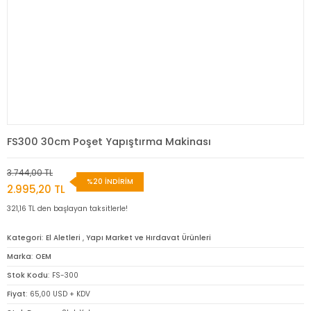
FS300 30cm Poşet Yapıştırma Makinası
3.744,00 TL
%20 İNDİRİM
2.995,20 TL
321,16 TL den başlayan taksitlerle!
Kategori
El Aletleri
,
Yapı Market ve Hırdavat Ürünleri
Marka
OEM
Stok Kodu
FS-300
Fiyat
65,00 USD + KDV