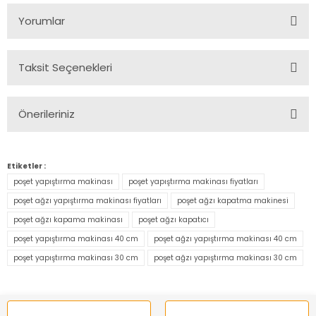
Yorumlar
Taksit Seçenekleri
Bu ürüne ilk yorumu siz yapın!
Önerileriniz
Yorum Yaz
Bu ürünün fiyat bilgisi, resim, ürün açıklamalarında ve diğer
konularda yetersiz gördüğünüz noktaları öneri formunu
Etiketler :
kullanarak tarafımıza iletebilirsiniz.
poşet yapıştırma makinası
poşet yapıştırma makinası fiyatları
Görüş ve önerileriniz için teşekkür ederiz.
poşet ağzı yapıştırma makinası fiyatları
poşet ağzı kapatma makinesi
poşet ağzı kapama makinası
poşet ağzı kapatıcı
Ürün resmi kalitesiz, bozuk veya görüntülenemiyor.
poşet yapıştırma makinası 40 cm
poşet ağzı yapıştırma makinası 40 cm
Ürün açıklamasında eksik bilgiler bulunuyor.
poşet yapıştırma makinası 30 cm
poşet ağzı yapıştırma makinası 30 cm
Ürün bilgilerinde hatalar bulunuyor.
Ürün fiyatı diğer sitelerden daha pahalı.
Bu ürüne benzer farklı alternatifler olmalı.