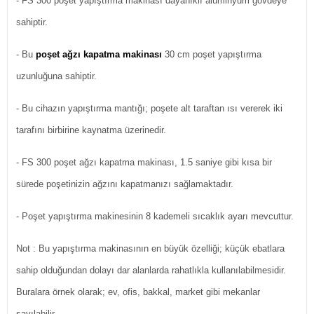
- FS 300 poşet yapıştırma makinası dayanıklı alüminyum gövdeye
sahiptir.
- Bu
poşet ağzı kapatma makinası
30 cm poşet yapıştırma
uzunluğuna sahiptir.
- Bu cihazın yapıştırma mantığı; poşete alt taraftan ısı vererek iki
tarafını birbirine kaynatma üzerinedir.
- FS 300 poşet ağzı kapatma makinası, 1.5 saniye gibi kısa bir
sürede poşetinizin ağzını kapatmanızı sağlamaktadır.
- Poşet yapıştırma makinesinin 8 kademeli sıcaklık ayarı mevcuttur.
Not : Bu yapıştırma makinasının en büyük özelliği; küçük ebatlara
sahip olduğundan dolayı dar alanlarda rahatlıkla kullanılabilmesidir.
Buralara örnek olarak; ev, ofis, bakkal, market gibi mekanlar
sayılabilir.