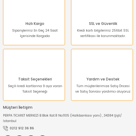
Hızlı Kargo
SSL ve Güvenlik
Siparişleriniz En Geç 24 Saat
Kredi kartı bilgileriniz 256bit SSL
İçerisinde Kargoda
sertifikası ile korunmaktadır.
Gönder
Taksit Seçenekleri
Yardım ve Destek
Seçili kredi kartlarına 9 aya varan
Tüm müşterilerimize Satış Öncesi
Taksit Seçeneği
ve Satış Sonrası yardımcı oluyoruz
Müşteri İletişim
PERPA TİCARET MERKEZİ B Blok Kat:8 No:1105 (Halkbankası yanı) , 34384 Şişli/
İstanbul
0212 912 36 86