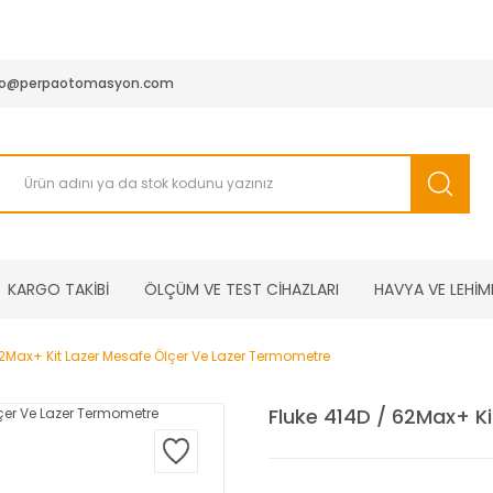
950 TL ve Üstü Tüm Siparişlerinizde KARGO BEDAVA ( HepsiJET
fo@perpaotomasyon.com
KARGO TAKİBİ
ÖLÇÜM VE TEST CİHAZLARI
HAVYA VE LEHİM
62Max+ Kit Lazer Mesafe Ölçer Ve Lazer Termometre
Fluke 414D / 62Max+ K