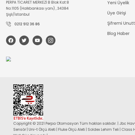
PERPA TİCARET MERKEZİ B Blok Kat:8
Yeni Üyelik
No:1105 (Halkbankası yanı) , 34384
Üye Girişi
Şişli/İstanbul
Şifremi Unu
0212 912 36 86
Blog Haber
Copyright © 2021 Perpa Otomasyon Tüm hakları saklıdır. | Jbc Havy
Sensör | Uni-t Ölçü Aleti | Fluke Ölçü Aleti | Soldex Lehim Teli | Class