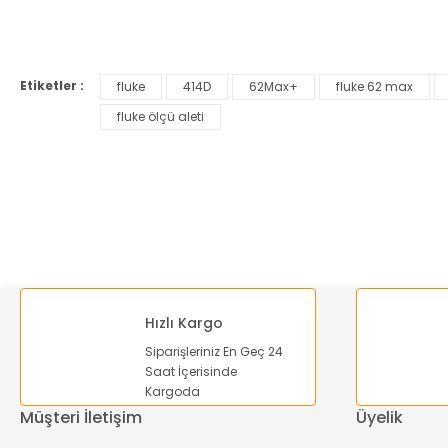
Bu ürünün fiyat bilgisi, resim, ürün açıklamalarında ve diğer ko
Görüş ve önerileriniz için teşekkür ederiz.
Etiketler :
fluke
414D
62Max+
fluke 62 max
Ürün resmi kalitesiz, bozuk veya görüntülenemiyor.
fluke ölçü aleti
Ürün açıklamasında eksik bilgiler bulunuyor.
Ürün bilgilerinde hatalar bulunuyor.
Ürün fiyatı diğer sitelerden daha pahalı.
Bu ürüne benzer farklı alternatifler olmalı.
Hızlı Kargo
Siparişleriniz En Geç 24
Saat İçerisinde
Kargoda
Müşteri İletişim
Üyelik