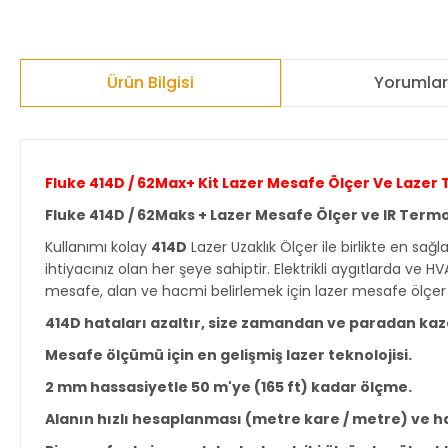
Ürün Bilgisi
Yorumla
Fluke 414D / 62Max+ Kit Lazer Mesafe Ölçer Ve Laze
Fluke 414D / 62Maks + Lazer Mesafe Ölçer ve IR Term
Kullanımı kolay
414D
Lazer Uzaklık Ölçer ile birlikte en sağ
ihtiyacınız olan her şeye sahiptir. Elektrikli aygıtlarda ve
mesafe, alan ve hacmi belirlemek için lazer mesafe ölçer 
414D hataları azaltır, size zamandan ve paradan kaz
Mesafe ölçümü için en gelişmiş lazer teknolojisi.
2 mm hassasiyetle 50 m'ye (165 ft) kadar ölçme.
Alanın hızlı hesaplanması (metre kare / metre) ve h