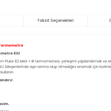
r
Taksit Seçenekleri
Ö
r Termometre
ometre Kiti
lam Fluke 62 MAX + IR termometresi, yerleşimi yapılandırmak ve elek
 HVAC bileşenlerinde aşırı ısınma olup olmadığını sınamak için kızıl
kullanın.
andırır.
acim.