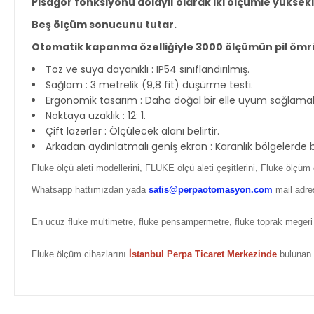
Pisagor fonksiyonu dolaylı olarak iki ölçümle yüksekli
Beş ölçüm sonucunu tutar.
Otomatik kapanma özelliğiyle 3000 ölçümün pil ömr
Toz ve suya dayanıklı : IP54 sınıflandırılmış.
Sağlam : 3 metrelik (9,8 fit) düşürme testi.
Ergonomik tasarım : Daha doğal bir elle uyum sağlama
Noktaya uzaklık : 12: 1.
Çift lazerler : Ölçülecek alanı belirtir.
Arkadan aydınlatmalı geniş ekran : Karanlık bölgelerde bil
Fluke ölçü aleti modellerini, FLUKE ölçü aleti çeşitlerini, Fluke ölçüm 
Whatsapp hattımızdan yada
satis@perpaotomasyon.com
mail adres
En ucuz fluke multimetre, fluke pensampermetre, fluke toprak megeri
Fluke ölçüm cihazlarını
İstanbul Perpa Ticaret Merkezinde
bulunan 