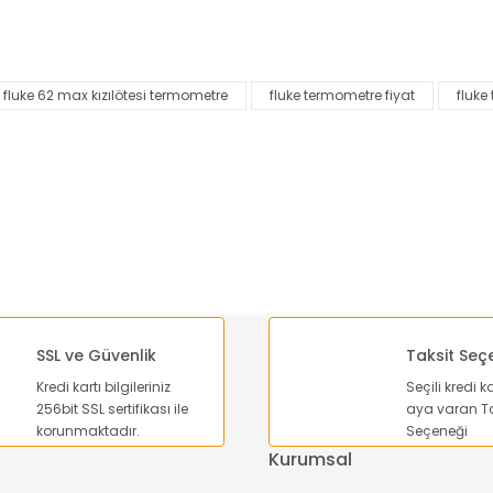
nularda yetersiz gördüğünüz noktaları öneri formunu kullanarak tarafımı
Bu ürüne ilk yorumu siz yapın!
fluke 62 max kızılötesi termometre
fluke termometre fiyat
fluke
Yorum Yaz
SSL ve Güvenlik
Taksit Seç
Kredi kartı bilgileriniz
Seçili kredi k
Gönder
256bit SSL sertifikası ile
aya varan Ta
korunmaktadır.
Seçeneği
Kurumsal