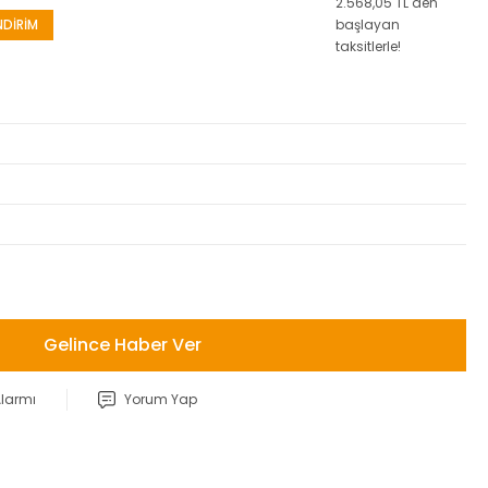
2.568,05 TL den
NDİRİM
başlayan
taksitlerle!
Gelince Haber Ver
Alarmı
Yorum Yap