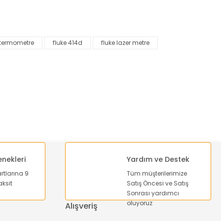
za iletebilirsiniz.
 termometre
fluke 414d
fluke lazer metre
enekleri
Yardım ve Destek
artlarına 9
Tüm müşterilerimize
ksit
Satış Öncesi ve Satış
Sonrası yardımcı
oluyoruz
Alışveriş