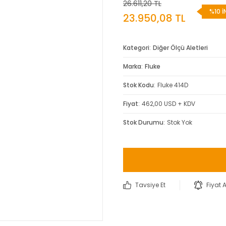
26.611,20 TL
%10 İ
23.950,08 TL
Kategori
Diğer Ölçü Aletleri
Marka
Fluke
Stok Kodu
Fluke 414D
Fiyat
462,00 USD + KDV
Stok Durumu
Stok Yok
Tavsiye Et
Fiyat 