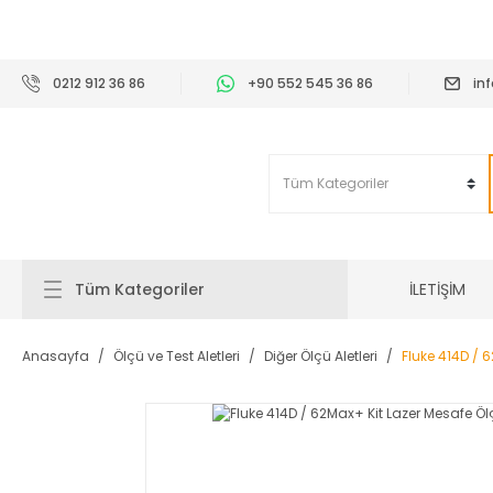
2
0212 912 36 86
+90 552 545 36 86
in
İLETİŞİM
Tüm Kategoriler
Anasayfa
Ölçü ve Test Aletleri
Diğer Ölçü Aletleri
Fluke 414D / 