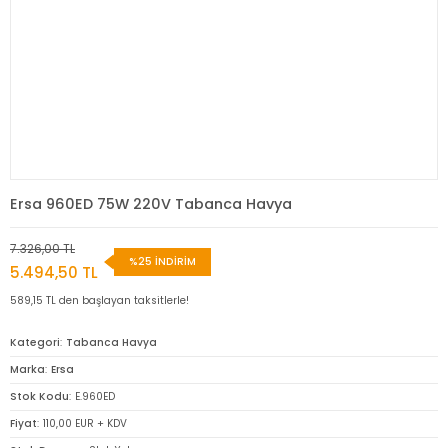
Ersa 960ED 75W 220V Tabanca Havya
7.326,00 TL
%25 İNDİRİM
5.494,50 TL
589,15 TL den başlayan taksitlerle!
Kategori
Tabanca Havya
Marka
Ersa
Stok Kodu
E.960ED
Fiyat
110,00 EUR + KDV