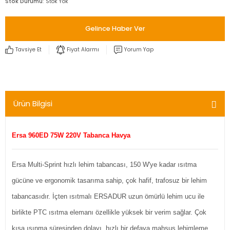
Stok Durumu
Stok Yok
Gelince Haber Ver
Tavsiye Et
Fiyat Alarmı
Yorum Yap
Ürün Bilgisi
Ersa 960ED 75W 220V Tabanca Havya
Ersa Multi-Sprint hızlı lehim tabancası, 150 W'ye kadar ısıtma
gücüne ve ergonomik tasarıma sahip, çok hafif, trafosuz bir lehim
tabancasıdır. İçten ısıtmalı ERSADUR uzun ömürlü lehim ucu ile
birlikte PTC ısıtma elemanı özellikle yüksek bir verim sağlar. Çok
kısa ısınma süresinden dolayı, hızlı bir defaya mahsus lehimleme