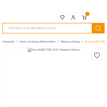
2950 TL ve Üstü Tüm Siparişlerinizde KARGO BEDAVA ( HepsiJET )
Anasayfa
Lehim ve Havya Malzemeleri
Tabanca Havya
Ersa 960ED 75W