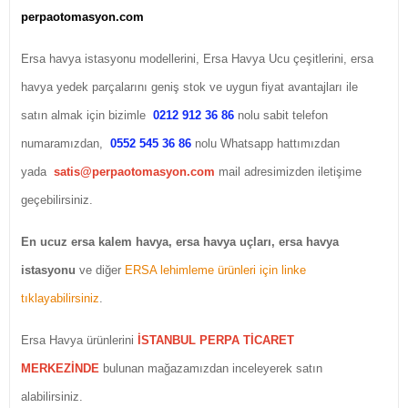
perpaotomasyon.com
Ersa havya istasyonu modellerini, Ersa Havya Ucu çeşitlerini, ersa
havya yedek parçalarını geniş stok ve uygun fiyat avantajları ile
satın almak için bizimle
0212 912 36 86
nolu sabit telefon
numaramızdan,
0552 545 36 86
nolu Whatsapp hattımızdan
yada
satis@perpaotomasyon.com
mail adresimizden iletişime
geçebilirsiniz.
En ucuz ersa kalem havya, ersa havya uçları, ersa havya
istasyonu
ve diğer
ERSA lehimleme ürünleri için linke
tıklayabilirsiniz
.
Ersa Havya ürünlerini
İSTANBUL PERPA TİCARET
MERKEZİNDE
bulunan mağazamızdan inceleyerek satın
alabilirsiniz.