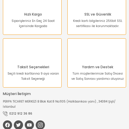
Bu ürüne benzer farklı alternatifler olmalı.
Hızlı Kargo
SSL ve Güvenlik
Siparişleriniz En Geç 24 Saat
Kredi kartı bilgileriniz 256bit SSL
İçerisinde Kargoda
sertifikası ile korunmaktadır.
Gönder
Taksit Seçenekleri
Yardım ve Destek
Seçili kredi kartlarına 9 aya varan
Tüm müşterilerimize Satış Öncesi
Taksit Seçeneği
ve Satış Sonrası yardımcı oluyoruz
Müşteri İletişim
PERPA TİCARET MERKEZİ B Blok Kat:8 No:1105 (Halkbankası yanı) , 34384 Şişli/
İstanbul
0212 912 36 86