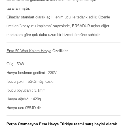
tasarlanmıştır.
Cihazlar standart olarak açılı lehim ucu ile tedarik edilir. Özenle
üretilen “koruyucu kaplama” sayesinde, ERSADUR uçları diğer
markalara göre çok daha uzun bir hizmet ömrüne sahiptir.
Ersa 50 Watt Kalem Havya
Özellikler
Güç
: 50W
Havya besleme gerilimi
: 230V
İpucu şekli
: bükülmüş keski
İpucu boyutları
: 3.1mm
Havya ağırlığı
: 420g
Havya ucu 055JD dir.
Perpa Otomasyon Ersa Havya Türkiye resmi satış bayisi olarak