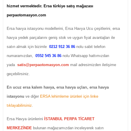
hizmet vermektedir. Ersa türkiye satış mağazası
perpaotomasyon.com
Ersa havya istasyonu modellerini, Ersa Havya Ucu çeşitlerini, ersa
havya yedek parçalarını geniş stok ve uygun fiyat avantajları ile
satın almak için bizimle
0212 912 36 86
nolu sabit telefon
numaramızdan,
0552 545 36 86
nolu Whatsapp hattımızdan
yada
satis@perpaotomasyon.com
mail adresimizden iletişime
geçebilirsiniz.
En ucuz ersa kalem havya, ersa havya uçları, ersa havya
istasyonu
ve diğer
ERSA lehimleme ürünleri için linke
tıklayabilirsiniz
.
Ersa Havya ürünlerini
İSTANBUL PERPA TİCARET
MERKEZİNDE
bulunan mağazamızdan inceleyerek satın