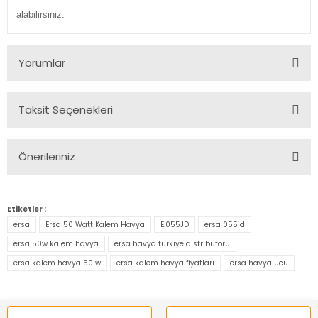
alabilirsiniz.
Yorumlar
Taksit Seçenekleri
Bu ürüne ilk yorumu siz yapın!
Önerileriniz
Yorum Yaz
Bu ürünün fiyat bilgisi, resim, ürün açıklamalarında ve diğer
konularda yetersiz gördüğünüz noktaları öneri formunu
Etiketler :
kullanarak tarafımıza iletebilirsiniz.
ersa
Ersa 50 Watt Kalem Havya
E.055JD
ersa 055jd
Görüş ve önerileriniz için teşekkür ederiz.
ersa 50w kalem havya
ersa havya türkiye distribütörü
ersa kalem havya 50 w
ersa kalem havya fiyatları
ersa havya ucu
Ürün resmi kalitesiz, bozuk veya görüntülenemiyor.
Ürün açıklamasında eksik bilgiler bulunuyor.
Ürün bilgilerinde hatalar bulunuyor.