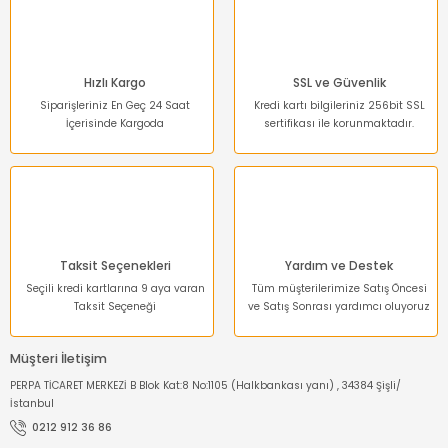
Ürün fiyatı diğer sitelerden daha pahalı.
Bu ürüne benzer farklı alternatifler olmalı.
Hızlı Kargo
SSL ve Güvenlik
Siparişleriniz En Geç 24 Saat
Kredi kartı bilgileriniz 256bit SSL
İçerisinde Kargoda
sertifikası ile korunmaktadır.
Gönder
Taksit Seçenekleri
Yardım ve Destek
Seçili kredi kartlarına 9 aya varan
Tüm müşterilerimize Satış Öncesi
Taksit Seçeneği
ve Satış Sonrası yardımcı oluyoruz
Müşteri İletişim
PERPA TİCARET MERKEZİ B Blok Kat:8 No:1105 (Halkbankası yanı) , 34384 Şişli/
İstanbul
0212 912 36 86