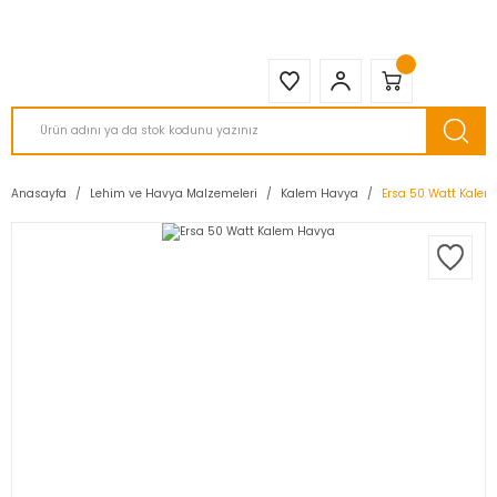
2950 TL ve Üstü Tüm Siparişlerinizde KARGO BEDAVA ( HepsiJET )
Anasayfa
Lehim ve Havya Malzemeleri
Kalem Havya
Ersa 50 Watt Kale