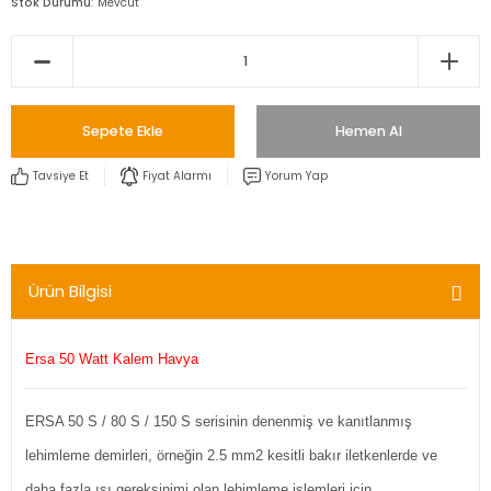
Stok Durumu
Mevcut
Sepete Ekle
Hemen Al
Tavsiye Et
Fiyat Alarmı
Yorum Yap
Ürün Bilgisi
Ersa 50 Watt Kalem Havya
ERSA 50 S / 80 S / 150 S serisinin denenmiş ve kanıtlanmış
lehimleme demirleri, örneğin 2.5 mm2 kesitli bakır iletkenlerde ve
daha fazla ısı gereksinimi olan lehimleme işlemleri için