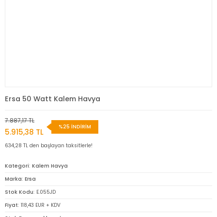
Ersa 50 Watt Kalem Havya
7.887,17 TL
%25 İNDİRİM
5.915,38 TL
634,28 TL den başlayan taksitlerle!
Kategori
Kalem Havya
Marka
Ersa
Stok Kodu
E.055JD
Fiyat
118,43 EUR + KDV