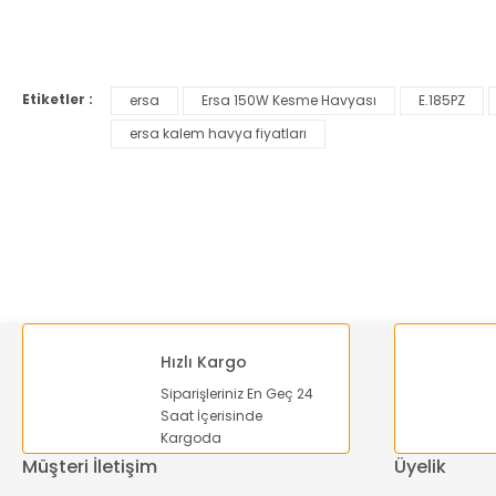
Bu ürünün fiyat bilgisi, resim, ürün açıklamalarında ve diğer ko
Görüş ve önerileriniz için teşekkür ederiz.
Etiketler :
ersa
Ersa 150W Kesme Havyası
E.185PZ
Ürün resmi kalitesiz, bozuk veya görüntülenemiyor.
ersa kalem havya fiyatları
Ürün açıklamasında eksik bilgiler bulunuyor.
Ürün bilgilerinde hatalar bulunuyor.
Ürün fiyatı diğer sitelerden daha pahalı.
Bu ürüne benzer farklı alternatifler olmalı.
Hızlı Kargo
Siparişleriniz En Geç 24
Saat İçerisinde
Kargoda
Müşteri İletişim
Üyelik