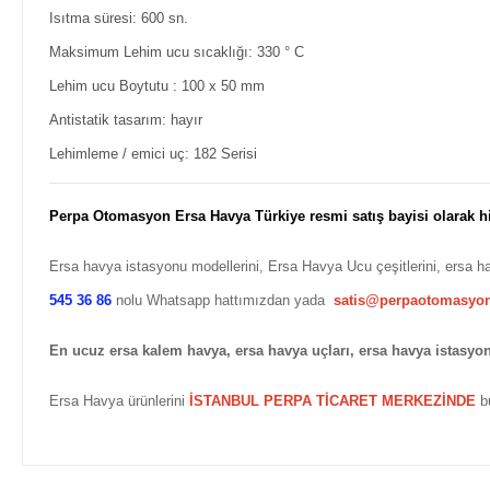
Isıtma süresi:
600 sn.
Maksimum Lehim ucu sıcaklığı:
330 ° C
Lehim ucu Boytutu :
100 x 50 mm
Antistatik tasarım:
hayır
Lehimleme / emici uç:
182 Serisi
Perpa Otomasyon Ersa Havya Türkiye resmi satış bayisi olarak 
Ersa havya istasyonu modellerini, Ersa Havya Ucu çeşitlerini, ersa ha
545 36 86
nolu Whatsapp hattımızdan yada
satis@perpaotomasyo
En ucuz ersa kalem havya, ersa havya uçları, ersa havya istasyo
Ersa Havya ürünlerini
İSTANBUL PERPA TİCARET MERKEZİNDE
b