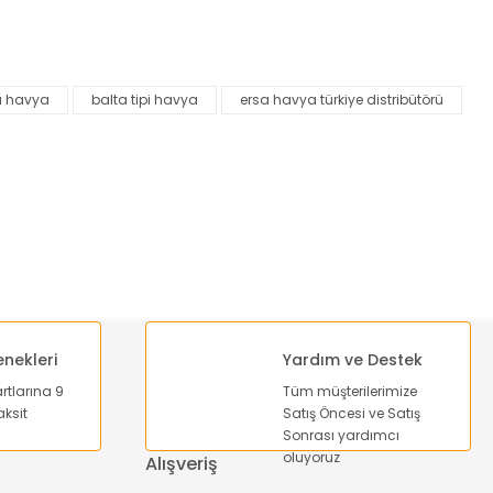
za iletebilirsiniz.
a havya
balta tipi havya
ersa havya türkiye distribütörü
enekleri
Yardım ve Destek
artlarına 9
Tüm müşterilerimize
ksit
Satış Öncesi ve Satış
Sonrası yardımcı
oluyoruz
Alışveriş