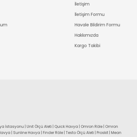
İletişim
İletişim Formu
ttum
Havale Bildirim Formu
Hakkımızda
Kargo Takibi
a İstasyonu | Unit Ölçü Aleti | Quick Havya | Omron Röle | Omron
 Havya | Sunline Havya | Finder Röle | Testo Ölçü Aleti | Proskit | Mean