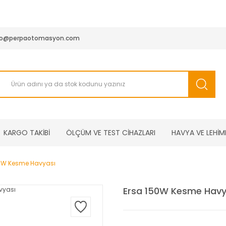
950 TL ve Üstü Tüm Siparişlerinizde KARGO BEDAVA ( HepsiJET
fo@perpaotomasyon.com
KARGO TAKİBİ
ÖLÇÜM VE TEST CİHAZLARI
HAVYA VE LEHİM
50W Kesme Havyası
Ersa 150W Kesme Havy