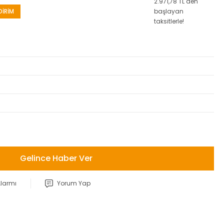
2.971,78 TL den
DİRİM
başlayan
taksitlerle!
Gelince Haber Ver
Alarmı
Yorum Yap