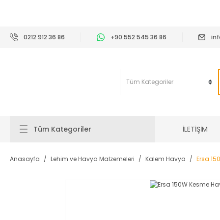
2
0212 912 36 86
+90 552 545 36 86
in
İLETİŞİM
Tüm Kategoriler
Anasayfa
Lehim ve Havya Malzemeleri
Kalem Havya
Ersa 1