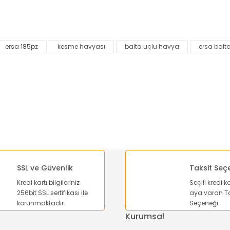
nularda yetersiz gördüğünüz noktaları öneri formunu kullanarak tarafımı
Bu ürüne ilk yorumu siz yapın!
ersa 185pz
kesme havyası
balta uçlu havya
ersa balt
Yorum Yaz
SSL ve Güvenlik
Taksit Seç
Kredi kartı bilgileriniz
Seçili kredi k
Gönder
256bit SSL sertifikası ile
aya varan Ta
korunmaktadır.
Seçeneği
Kurumsal