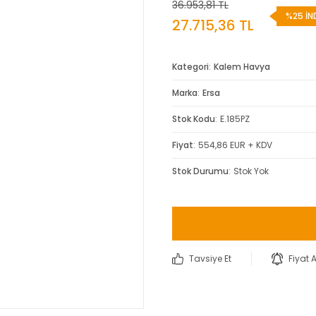
36.953,81 TL
%25 İN
27.715,36 TL
Kategori
Kalem Havya
Marka
Ersa
Stok Kodu
E.185PZ
Fiyat
554,86 EUR + KDV
Stok Durumu
Stok Yok
Tavsiye Et
Fiyat 