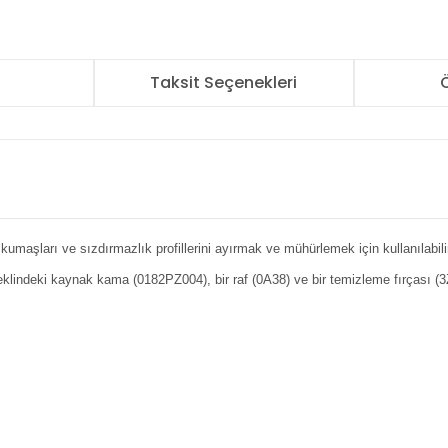
r
Taksit Seçenekleri
Ö
kumaşları ve sızdırmazlık profillerini ayırmak ve mühürlemek için kullanılabili
lindeki kaynak kama (0182PZ004), bir raf (0A38) ve bir temizleme fırçası (3Z