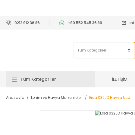
2
0212 912 36 86
+90 552 545 36 86
in
İLETİŞİM
Tüm Kategoriler
Anasayfa
Lehim ve Havya Malzemeleri
Ersa 032JD Havya Ucu