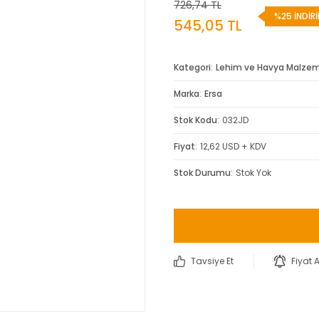
726,74 TL
%25 İNDİR
545,05 TL
Kategori
Lehim ve Havya Malzem
Marka
Ersa
Stok Kodu
032JD
Fiyat
12,62 USD + KDV
Stok Durumu
Stok Yok
Tavsiye Et
Fiyat 