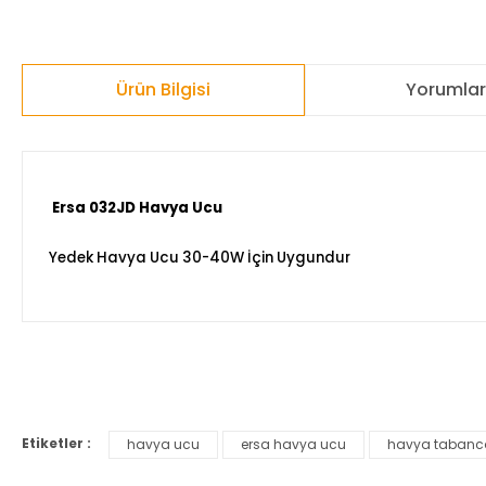
Ürün Bilgisi
Yorumla
Ersa 032JD Havya Ucu
Yedek Havya Ucu 30-40W İçin Uygundur
Bu ürünün fiyat bilgisi, resim, ürün açıklamalarında ve diğer ko
Görüş ve önerileriniz için teşekkür ederiz.
Etiketler :
havya ucu
ersa havya ucu
havya tabanc
Ürün resmi kalitesiz, bozuk veya görüntülenemiyor.