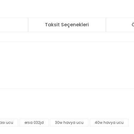
r
Taksit Seçenekleri
Ö
nularda yetersiz gördüğünüz noktaları öneri formunu kullanarak tarafımı
Bu ürüne ilk yorumu siz yapın!
ası ucu
ersa 032jd
30w havya ucu
40w havya ucu
Yorum Yaz