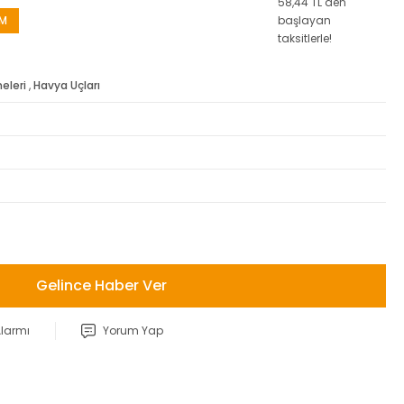
58,44 TL den
İM
başlayan
taksitlerle!
eleri
,
Havya Uçları
Gelince Haber Ver
Alarmı
Yorum Yap