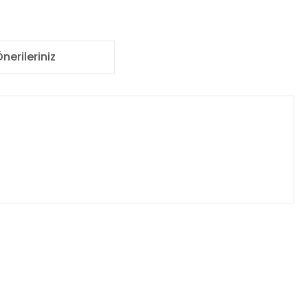
nerileriniz
za iletebilirsiniz.