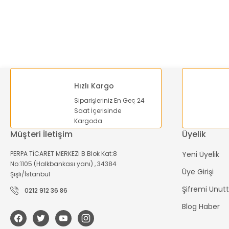
Ürün açıklamasında eksik bilgiler bulunuyor.
Ürün bilgilerinde hatalar bulunuyor.
Ürün fiyatı diğer sitelerden daha pahalı.
Bu ürüne benzer farklı alternatifler olmalı.
Hızlı Kargo
Siparişleriniz En Geç 24
Saat İçerisinde
Kargoda
Müşteri İletişim
Üyelik
PERPA TİCARET MERKEZİ B Blok Kat:8
Yeni Üyelik
No:1105 (Halkbankası yanı) , 34384
Üye Girişi
Şişli/İstanbul
Şifremi Unu
0212 912 36 86
Blog Haber