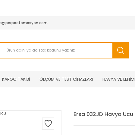
950 TL ve Üstü Tüm Siparişlerinizde KARGO BEDAVA ( HepsiJET
fo@perpaotomasyon.com
KARGO TAKİBİ
ÖLÇÜM VE TEST CİHAZLARI
HAVYA VE LEHİM
Ersa 032JD Havya Ucu