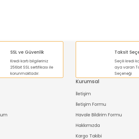
SSL ve Güvenlik
Taksit Seç
Kredi kartı bilgileriniz
Seçili kredi k
256bit SSL sertifikası ile
aya varan Ta
Gönder
korunmaktadır.
Seçeneği
Kurumsal
İletişim
İletişim Formu
ttum
Havale Bildirim Formu
Hakkımızda
Kargo Takibi