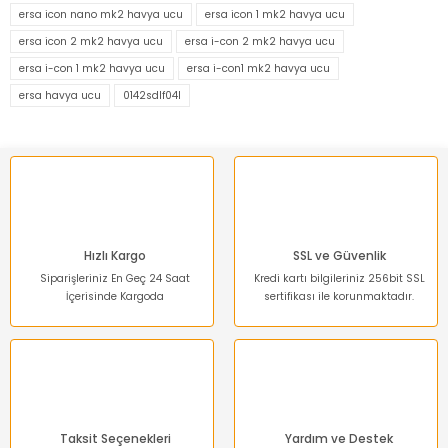
Görüş ve önerileriniz için teşekkür ederiz.
ersa icon nano mk2 havya ucu
ersa icon 1 mk2 havya ucu
ersa icon 2 mk2 havya ucu
ersa i-con 2 mk2 havya ucu
Ürün resmi kalitesiz, bozuk veya görüntülenemiyor.
ersa i-con 1 mk2 havya ucu
ersa i-con1 mk2 havya ucu
Ürün açıklamasında eksik bilgiler bulunuyor.
ersa havya ucu
0142sdlf04l
Ürün bilgilerinde hatalar bulunuyor.
Ürün fiyatı diğer sitelerden daha pahalı.
Bu ürüne benzer farklı alternatifler olmalı.
Hızlı Kargo
SSL ve Güvenlik
Siparişleriniz En Geç 24 Saat
Kredi kartı bilgileriniz 256bit SSL
İçerisinde Kargoda
sertifikası ile korunmaktadır.
Gönder
Taksit Seçenekleri
Yardım ve Destek