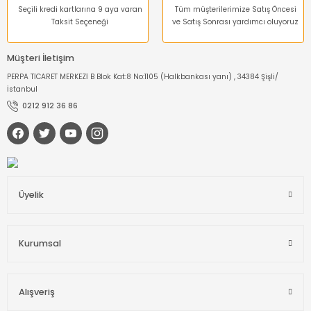
Seçili kredi kartlarına 9 aya varan
Tüm müşterilerimize Satış Öncesi
Taksit Seçeneği
ve Satış Sonrası yardımcı oluyoruz
Müşteri İletişim
PERPA TİCARET MERKEZİ B Blok Kat:8 No:1105 (Halkbankası yanı) , 34384 Şişli/
İstanbul
0212 912 36 86
Üyelik
Kurumsal
Alışveriş