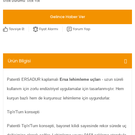
Stok Durumu
Stok Yok
Gelince Haber Ver
Tavsiye Et
Fiyat Alarmı
Yorum Yap
Ürün Bilgisi
Patentli ERSADUR kaplamalı
Ersa lehimleme uçları
- uzun süreli
kullanım için zorlu endüstriyel uygulamalar için tasarlanmıştır. Hem
kurşun bazlı hem de kurşunsuz lehimleme için uygundurlar.
Tip'n'Turn konsepti
Patentli Tip'n'Turn konsepti, bayonet kilidi sayesinde rekor sürede uç