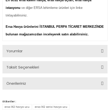
En ucuz ersa kalem havya, ersa havya uçları, ersa havya
istasyonu
ve diğer ERSA lehimleme ürünleri için linke
tıklayabilirsiniz.
Ersa Havya ürünlerini İSTANBUL PERPA TİCARET MERKEZİNDE
bulunan mağazamızdan inceleyerek satın alabilirsiniz.
Yorumlar
Taksit Seçenekleri
Bu ürüne ilk yorumu siz yapın!
Önerileriniz
Yorum Yaz
Bu ürünün fiyat bilgisi, resim, ürün açıklamalarında ve diğer
konularda yetersiz gördüğünüz noktaları öneri formunu
Etiketler :
kullanarak tarafımıza iletebilirsiniz.
ersa 142 havya ucu
ersa 142 serisi havya ucu