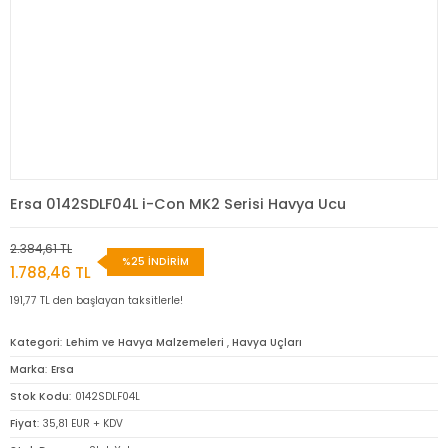
Ersa 0142SDLF04L i-Con MK2 Serisi Havya Ucu
2.384,61 TL
%25 İNDİRİM
1.788,46 TL
191,77 TL den başlayan taksitlerle!
Kategori
Lehim ve Havya Malzemeleri
,
Havya Uçları
Marka
Ersa
Stok Kodu
0142SDLF04L
Fiyat
35,81 EUR + KDV