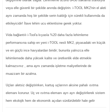
değişimine olanak sağlar. Lehimleme ucunu 0A58 saklama standıyla
veya elle güvenli bir şekilde anında değiştirin. i-TOOL MK2'nin el aleti
aynı zamanda hoş bir şekilde serin kaldığı için sürekli kullanımda da
etkileyicidir! İlave lehim ucu eklentisine gerek yoktur.
Vida bağlantılı i-Tool'a kıyasla %20 daha fazla lehimleme
performansına sahip en yeni i-TOOL nesli MK2, piyasadaki en küçük
ve en güçlü ince havyalardan biridir; bununla yalnızca elle
lehimlemede daha yüksek kalite ve üretkenlik elde etmekle
kalmazsınız , ama aynı zamanda işletme maliyetlerinde de
muazzam bir azalma.
Uçları aletsiz değiştirirken, kartuş uçlarının aksine pahalı ısıtma
elemanı korunur. Uç ve ısıtma elemanı ayrı ayrı değiştirilerek sistem
hem ekolojik hem de ekonomik açıdan sürdürülebilir hale gelir