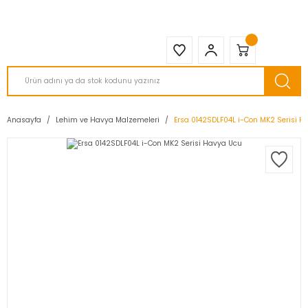
2950 TL ve Üstü Tüm Siparişlerinizde KARGO BEDAVA ( HepsiJET )
Anasayfa
Lehim ve Havya Malzemeleri
Ersa 0142SDLF04L i-Con MK2 Serisi H