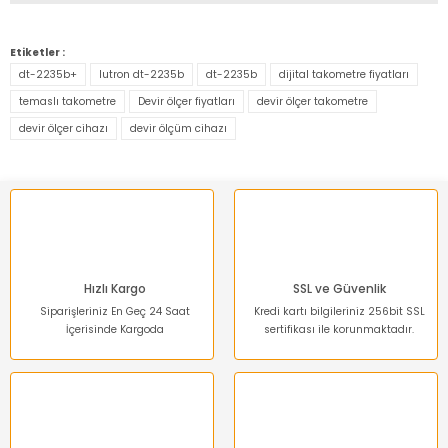
Bu ürünün fiyat bilgisi, resim, ürün açıklamalarında ve diğer
konularda yetersiz gördüğünüz noktaları öneri formunu
Etiketler :
kullanarak tarafımıza iletebilirsiniz.
dt-2235b+
lutron dt-2235b
dt-2235b
dijital takometre fiyatları
Görüş ve önerileriniz için teşekkür ederiz.
temaslı takometre
Devir ölçer fiyatları
devir ölçer takometre
devir ölçer cihazı
devir ölçüm cihazı
Ürün resmi kalitesiz, bozuk veya görüntülenemiyor.
Ürün açıklamasında eksik bilgiler bulunuyor.
Ürün bilgilerinde hatalar bulunuyor.
Ürün fiyatı diğer sitelerden daha pahalı.
Bu ürüne benzer farklı alternatifler olmalı.
Hızlı Kargo
SSL ve Güvenlik
Siparişleriniz En Geç 24 Saat
Kredi kartı bilgileriniz 256bit SSL
İçerisinde Kargoda
sertifikası ile korunmaktadır.
Gönder