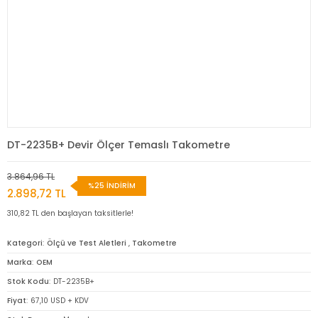
DT-2235B+ Devir Ölçer Temaslı Takometre
3.864,96 TL
%25 İNDİRİM
2.898,72 TL
310,82 TL den başlayan taksitlerle!
Kategori
Ölçü ve Test Aletleri
,
Takometre
Marka
OEM
Stok Kodu
DT-2235B+
Fiyat
67,10 USD + KDV