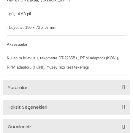
- ekran: 5 karakter, yükseklik 19 mm
- güç: 4 AA pil
- boyutlar: 190 x 72 x 37 mm.
Aksesuarlar:
Kullanım kılavuzu, takometre DT-2235B+, RPM adaptörü (KONİ),
RPM adaptörü (HUNİ), Yüzey hızı test tekerleği
Yorumlar
Taksit Seçenekleri
Bu ürüne ilk yorumu siz yapın!
Önerileriniz
Yorum Yaz