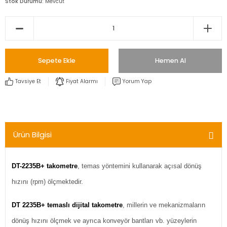
Stok Durumu
Mevcut
Sepete Ekle
Hemen Al
Tavsiye Et
Fiyat Alarmı
Yorum Yap
Ürün Bilgisi
DT-2235B+ takometre
, temas yöntemini kullanarak açısal dönüş
hızını (rpm) ölçmektedir.
DT 2235B+ temaslı dijital takometre
, millerin ve mekanizmaların
dönüş hızını ölçmek ve ayrıca konveyör bantları vb. yüzeylerin