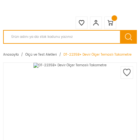
2950 TL ve Üstü Tüm Siparişlerinizde KARGO BEDAVA ( HepsiJET )
Anasayfa
Ölçü ve Test Aletleri
DT-2235B+ Devir Ölçer Temaslı Takometre