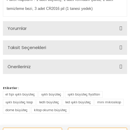
temizleme bezi, 3 adet CR2016 pil (1 tanesi yedek)
Yorumlar
Taksit Seçenekleri
Bu ürüne ilk yorumu siz yapın!
Önerileriniz
Yorum Yaz
Bu ürünün fiyat bilgisi, resim, ürün açıklamalarında ve diğer
konularda yetersiz gördüğünüz noktaları öneri formunu
Etiketler :
kullanarak tarafımıza iletebilirsiniz.
el tipi ışıklı büyüteç
ışıklı büyüteç
ışıklı büyüteç fiyatları
Görüş ve önerileriniz için teşekkür ederiz.
ışıklı büyüteç loop
ledli büyüteç
led ışıklı büyüteç
mini mikroskop
dome büyüteç
kitap okuma büyüteç
Ürün resmi kalitesiz, bozuk veya görüntülenemiyor.
Ürün açıklamasında eksik bilgiler bulunuyor.
Ürün bilgilerinde hatalar bulunuyor.