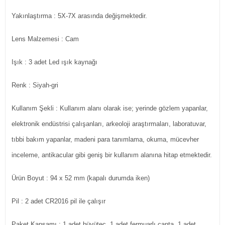
Yakınlaştırma
: 5X-7X arasında değişmektedir.
Lens Malzemesi
: Cam
Işık
: 3 adet Led ışık kaynağı
Renk
: Siyah-gri
Kullanım Şekli
: Kullanım alanı olarak ise; yerinde gözlem yapanlar,
elektronik endüstrisi çalışanları, arkeoloji araştırmaları, laboratuvar,
tıbbi bakım yapanlar, madeni para tanımlama, okuma, mücevher
inceleme, antikacular gibi geniş bir kullanım alanına hitap etmektedir.
Ürün Boyut
: 94 x 52 mm (kapalı durumda iken)
Pil
: 2 adet CR2016 pil ile çalışır
Paket Kapsamı
: 1 adet büyüteç, 1 adet fermuarlı çanta, 1 adet