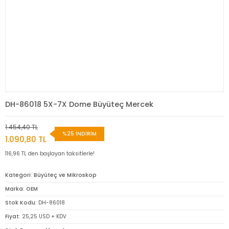
DH-86018 5X-7X Dome Büyüteç Mercek
1.454,40 TL
%25 İNDİRİM
1.090,80 TL
116,96 TL den başlayan taksitlerle!
Kategori
Büyüteç ve Mikroskop
Marka
OEM
Stok Kodu
DH-86018
Fiyat
25,25 USD + KDV