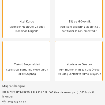
Ürün fiyatı diğer sitelerden daha pahalı.
Bu ürüne benzer farklı alternatifler olmalı.
Hızlı Kargo
SSL ve Güvenlik
Siparişleriniz En Geç 24 Saat
Kredi kartı bilgileriniz 256bit SSL
İçerisinde Kargoda
sertifikası ile korunmaktadır.
Gönder
Taksit Seçenekleri
Yardım ve Destek
Seçili kredi kartlarına 9 aya varan
Tüm müşterilerimize Satış Öncesi
Taksit Seçeneği
ve Satış Sonrası yardımcı oluyoruz
Müşteri İletişim
PERPA TİCARET MERKEZİ B Blok Kat:8 No:1105 (Halkbankası yanı) , 34384 Şişli/
İstanbul
0212 912 36 86