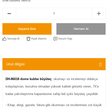
Stok Durumu
Mevcut
Sepete Ekle
Hemen Al
Tavsiye Et
Fiyat Alarmı
Yorum Yap
Ürün Bilgisi
DH-86018 dome kubbe büyüteç
; okumayı ve incelemeyi oldukça
kolaylaştıran, bozulma olmadan yüksek kaliteli görüntü veren, 7X'e
kadar yakınlaştırma kapasitesine sahip led ışıklı büyüteç çeşididir.
- Kitap, dergi, gazete, fatura gibi okunması ve incelenmesi zor küçük