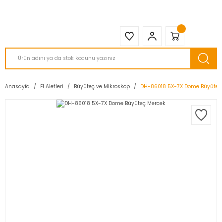
2950 TL ve Üstü Tüm Siparişlerinizde KARGO BEDAVA ( HepsiJET )
Anasayfa
El Aletleri
Büyüteç ve Mikroskop
DH-86018 5X-7X Dome Büyüteç