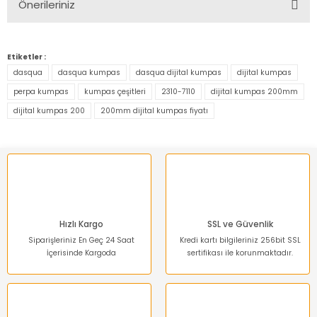
Önerileriniz
Yorum Yaz
Bu ürünün fiyat bilgisi, resim, ürün açıklamalarında ve diğer
konularda yetersiz gördüğünüz noktaları öneri formunu
Etiketler :
kullanarak tarafımıza iletebilirsiniz.
dasqua
dasqua kumpas
dasqua dijital kumpas
dijital kumpas
Görüş ve önerileriniz için teşekkür ederiz.
perpa kumpas
kumpas çeşitleri
2310-7110
dijital kumpas 200mm
dijital kumpas 200
200mm dijital kumpas fiyatı
Ürün resmi kalitesiz, bozuk veya görüntülenemiyor.
Ürün açıklamasında eksik bilgiler bulunuyor.
Ürün bilgilerinde hatalar bulunuyor.
Ürün fiyatı diğer sitelerden daha pahalı.
Bu ürüne benzer farklı alternatifler olmalı.
Hızlı Kargo
SSL ve Güvenlik
Siparişleriniz En Geç 24 Saat
Kredi kartı bilgileriniz 256bit SSL
İçerisinde Kargoda
sertifikası ile korunmaktadır.
Gönder