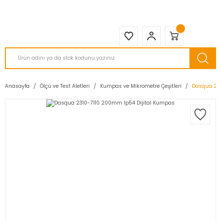
2950 TL ve Üstü Tüm Siparişlerinizde KARGO BEDAVA ( HepsiJET )
Anasayfa
Ölçü ve Test Aletleri
Kumpas ve Mikrometre Çeşitleri
Dasqua 231