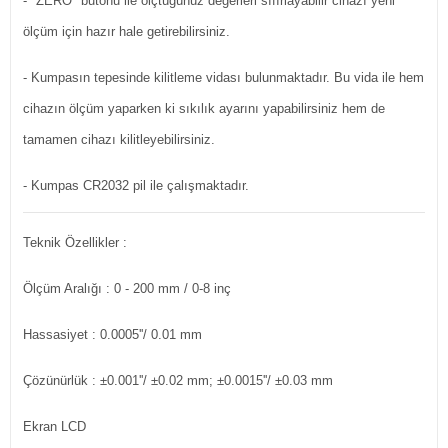
- "ZERO" butonu ile ölçtüğünüz değerleri sıfırlayabilir cihazı yeni
ölçüm için hazır hale getirebilirsiniz.
- Kumpasın tepesinde kilitleme vidası bulunmaktadır. Bu vida ile hem
cihazın ölçüm yaparken ki sıkılık ayarını yapabilirsiniz hem de
tamamen cihazı kilitleyebilirsiniz.
- Kumpas CR2032 pil ile çalışmaktadır.
Teknik Özellikler :
Ölçüm Aralığı
: 0 - 200 mm / 0-8 inç
Hassasiyet
: 0.0005''/ 0.01 mm
Çözünürlük
: ±0.001''/ ±0.02 mm; ±0.0015''/ ±0.03 mm
Ekran
LCD