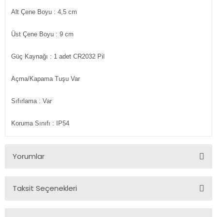
Alt Çene Boyu
: 4,5 cm
Üst Çene Boyu
: 9 cm
Güç Kaynağı
: 1 adet CR2032 Pil
Açma/Kapama Tuşu
Var
Sıfırlama
: Var
Koruma Sınıfı
: IP54
Yorumlar
Taksit Seçenekleri
Bu ürüne ilk yorumu siz yapın!