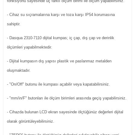
fonksiyonu sayesinde üç farklı ölçüm birimi ile ölçüm yapabilirsiniz.
- Cihaz su sıçramalarına karşı ve toza karşı IP54 korumasına
sahiptir.
- Dasqua 2310-7110 dijital kumpas; iç çap, dış çap ve derinlik
ölçümleri yapabilmektedir.
- Dijital kumpasın dış yapısı plastik ve paslanmaz metalden
oluşmaktadır.
- "On/Off" butonu ile kumpası açabilir veya kapatabilirsiniz.
- "mm/in/F" butonları ile ölçüm birimleri arasında geçiş yapabilirsiniz.
- Cihazda bulunan LCD ekran sayesinde ölçtüğünüz değerleri dijital
olarak görüntüleyebilirsiniz.