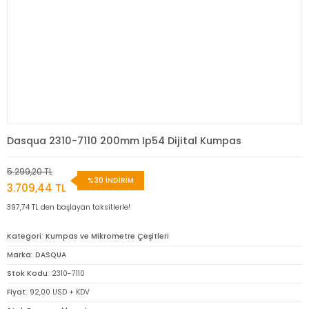
Dasqua 2310-7110 200mm Ip54 Dijital Kumpas
5.299,20 TL
%30 İNDİRİM
3.709,44 TL
397,74 TL den başlayan taksitlerle!
Kategori
Kumpas ve Mikrometre Çeşitleri
Marka
DASQUA
Stok Kodu
2310-7110
Fiyat
92,00 USD + KDV