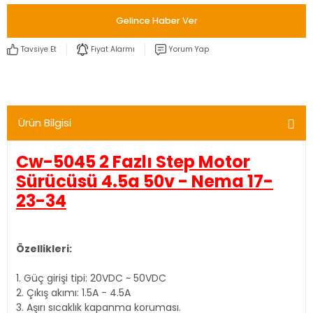
Gelince Haber Ver
Tavsiye Et
Fiyat Alarmı
Yorum Yap
Ürün Bilgisi
Cw-5045 2 Fazlı Step Motor
Sürücüsü 4.5a 50v - Nema 17-
23-34
Özellikleri:
1. Güç girişi tipi: 20VDC ~ 50VDC
2. Çıkış akımı: 1.5A - 4.5A
3. Aşırı sıcaklık kapanma koruması.