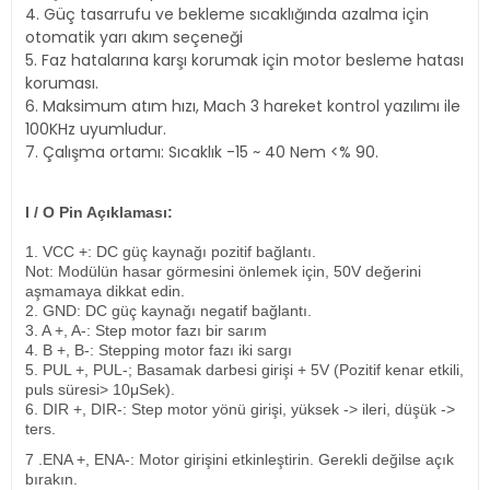
4. Güç tasarrufu ve bekleme sıcaklığında azalma için
otomatik yarı akım seçeneği
5. Faz hatalarına karşı korumak için motor besleme hatası
koruması.
6. Maksimum atım hızı, Mach 3 hareket kontrol yazılımı ile
100KHz uyumludur.
7. Çalışma ortamı: Sıcaklık -15 ~ 40 Nem <% 90.
I / O Pin Açıklaması:
1. VCC +: DC güç kaynağı pozitif bağlantı.
Not: Modülün hasar görmesini önlemek için, 50V değerini
aşmamaya dikkat edin.
2. GND: DC güç kaynağı negatif bağlantı.
3. A +, A-: Step motor fazı bir sarım
4. B +, B-: Stepping motor fazı iki sargı
5. PUL +, PUL-; Basamak darbesi girişi + 5V (Pozitif kenar etkili,
puls süresi> 10μSek).
6. DIR +, DIR-: Step motor yönü girişi, yüksek -> ileri, düşük ->
ters.
7 .ENA +, ENA-: Motor girişini etkinleştirin. Gerekli değilse açık
bırakın.