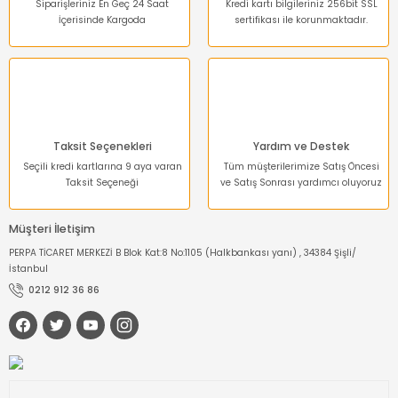
Bu ürüne benzer farklı alternatifler olmalı.
Siparişleriniz En Geç 24 Saat
Kredi kartı bilgileriniz 256bit SSL
İçerisinde Kargoda
sertifikası ile korunmaktadır.
Gönder
Taksit Seçenekleri
Yardım ve Destek
Seçili kredi kartlarına 9 aya varan
Tüm müşterilerimize Satış Öncesi
Taksit Seçeneği
ve Satış Sonrası yardımcı oluyoruz
Müşteri İletişim
PERPA TİCARET MERKEZİ B Blok Kat:8 No:1105 (Halkbankası yanı) , 34384 Şişli/
İstanbul
0212 912 36 86