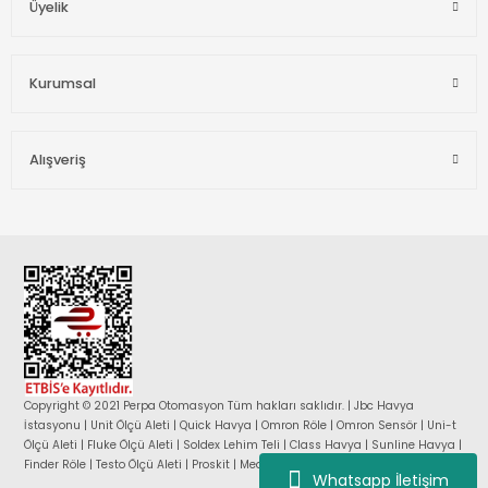
Üyelik
Kurumsal
Alışveriş
Copyright © 2021 Perpa Otomasyon Tüm hakları saklıdır. | Jbc Havya
İstasyonu | Unit Ölçü Aleti | Quick Havya | Omron Röle | Omron Sensör | Uni-t
Ölçü Aleti | Fluke Ölçü Aleti | Soldex Lehim Teli | Class Havya | Sunline Havya |
Finder Röle | Testo Ölçü Aleti | Proskit | Mean Well Güç Kaynağı |
Whatsapp İletişim