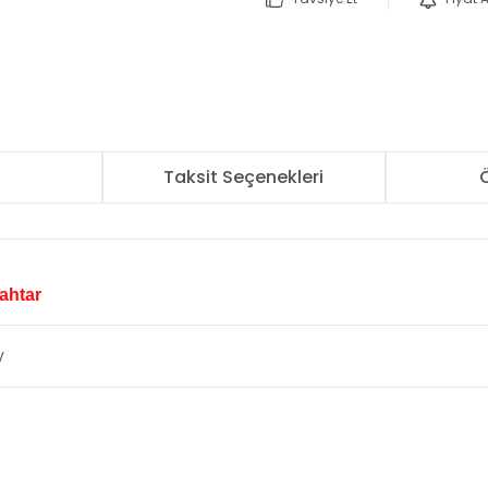
r
Taksit Seçenekleri
Ö
ahtar
V