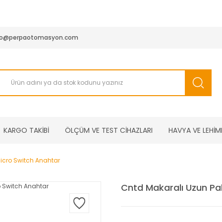
950 TL ve Üstü Tüm Siparişlerinizde KARGO BEDAVA ( HepsiJET
fo@perpaotomasyon.com
KARGO TAKİBİ
ÖLÇÜM VE TEST CİHAZLARI
HAVYA VE LEHİM
Micro Switch Anahtar
Cntd Makaralı Uzun Pal