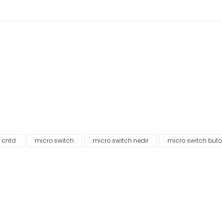
nularda yetersiz gördüğünüz noktaları öneri formunu kullanarak tarafımı
Bu ürüne ilk yorumu siz yapın!
Yorum Yaz
30
%30
 cntd
micro switch
micro switch nedir
micro switch but
Gönder