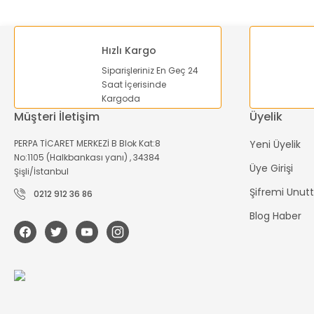
Hızlı Kargo
Siparişleriniz En Geç 24
Cnt
Saat İçerisinde
Cntd CFS-302 Döküm Korumalı Pedal Switch
Kargoda
Müşteri İletişim
Üyelik
1.209,60 TL
PERPA TİCARET MERKEZİ B Blok Kat:8
Yeni Üyelik
846,72 TL
No:1105 (Halkbankası yanı) , 34384
Üye Girişi
Şişli/İstanbul
Şifremi Unu
Sepete Ekle
0212 912 36 86
%30
%30
Blog Haber