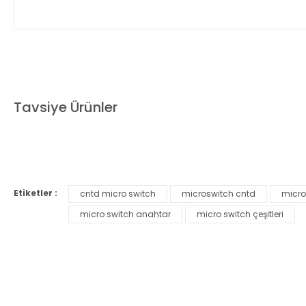
Bu ürünün fiyat bilgisi, resim, ürün açıklamalarında ve diğer ko
Görüş ve önerileriniz için teşekkür ederiz.
Tavsiye Ürünler
Ürün resmi kalitesiz, bozuk veya görüntülenemiyor.
Ürün açıklamasında eksik bilgiler bulunuyor.
Ürün bilgilerinde hatalar bulunuyor.
%30
%
Ürün fiyatı diğer sitelerden daha pahalı.
Etiketler :
cntd micro switch
microswitch cntd
micro
Bu ürüne benzer farklı alternatifler olmalı.
micro switch anahtar
micro switch çeşitleri