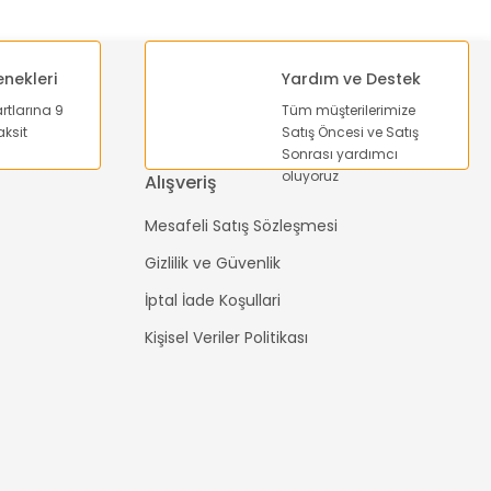
enekleri
Yardım ve Destek
On 6 Pin Toggle Switch
artlarına 9
Tüm müşterilerimize
ksit
Satış Öncesi ve Satış
Sonrası yardımcı
241,92 TL
oluyoruz
Alışveriş
169,34 TL
Mesafeli Satış Sözleşmesi
epete Ekle
Gizlilik ve Güvenlik
İptal İade Koşullari
Kişisel Veriler Politikası