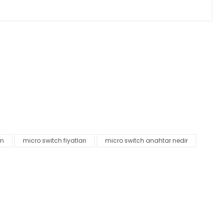
za iletebilirsiniz.
on
micro switch fiyatları
micro switch anahtar nedir