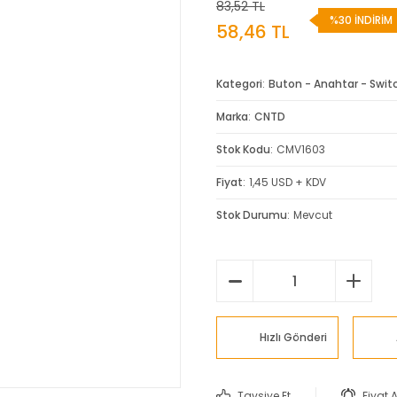
83,52 TL
%30 İNDİRİM
58,46 TL
Kategori
Buton - Anahtar - Swit
Marka
CNTD
Stok Kodu
CMV1603
Fiyat
1,45 USD + KDV
Stok Durumu
Mevcut
Hızlı Gönderi
Tavsiye Et
Fiyat 