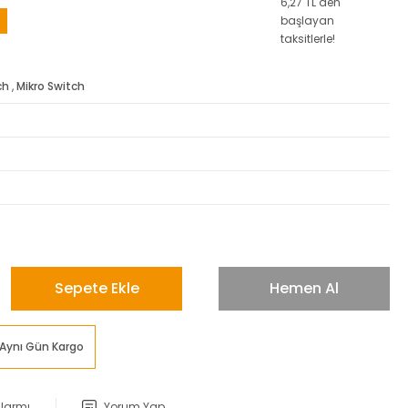
6,27 TL den
başlayan
taksitlerle!
ch
,
Mikro Switch
Sepete Ekle
Hemen Al
Aynı Gün Kargo
Alarmı
Yorum Yap