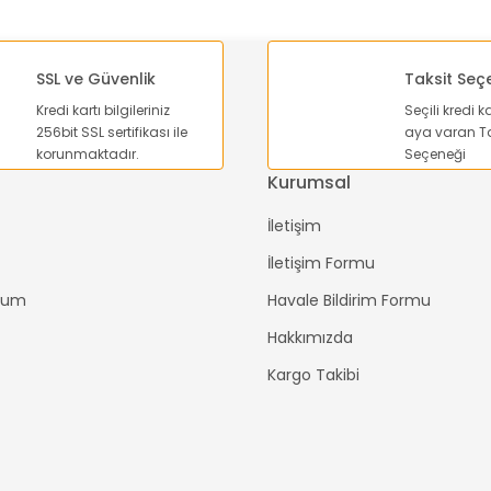
SSL ve Güvenlik
Taksit Seç
Cntd C522 On-
Kredi kartı bilgileriniz
Seçili kredi k
d C523 On-Off-On 6 Pin Toggle Switch
256bit SSL sertifikası ile
aya varan Ta
korunmaktadır.
Seçeneği
Kurumsal
236,16 TL
İletişim
165,31 TL
S
İletişim Formu
Sepete Ekle
ttum
Havale Bildirim Formu
%30
Hakkımızda
Kargo Takibi