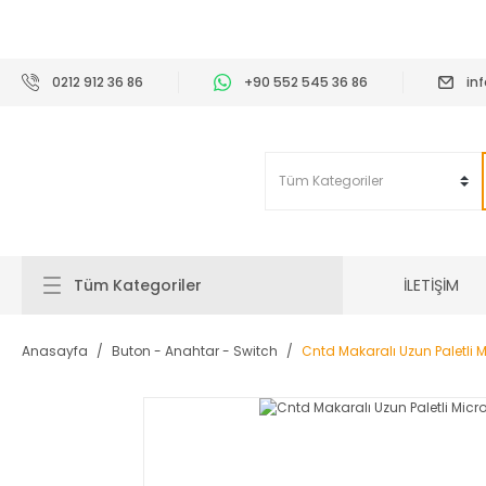
2
0212 912 36 86
+90 552 545 36 86
in
İLETİŞİM
Tüm Kategoriler
Anasayfa
Buton - Anahtar - Switch
Cntd Makaralı Uzun Paletli 