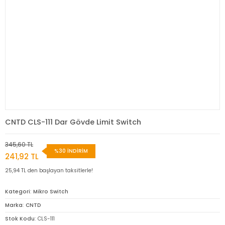
CNTD CLS-111 Dar Gövde Limit Switch
345,60 TL
%30 İNDİRİM
241,92 TL
25,94 TL den başlayan taksitlerle!
Kategori
Mikro Switch
Marka
CNTD
Stok Kodu
CLS-111