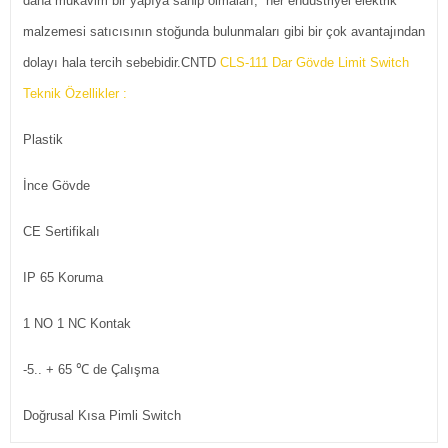
daha mukavim bir yapıya sahip olmaları, her endüstriyel elektrik
malzemesi satıcısının stoğunda bulunmaları gibi bir çok avantajından
dolayı hala tercih sebebidir.CNTD
CLS-111 Dar Gövde Limit Switch
Teknik Özellikler :
Plastik
İnce Gövde
CE Sertifikalı
IP 65 Koruma
1 NO 1 NC Kontak
-5.. + 65 ℃ de Çalışma
Doğrusal Kısa Pimli Switch