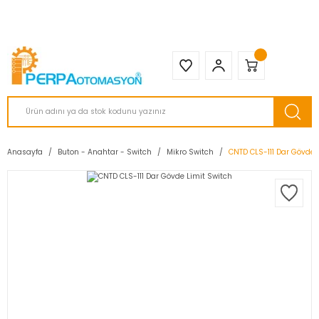
2950 TL ve Üstü Tüm Siparişlerinizde KARGO BEDAVA ( HepsiJET )
Anasayfa
Buton - Anahtar - Switch
Mikro Switch
CNTD CLS-111 Dar Gövde 