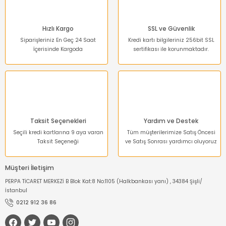
Hızlı Kargo
SSL ve Güvenlik
Siparişleriniz En Geç 24 Saat
Kredi kartı bilgileriniz 256bit SSL
İçerisinde Kargoda
sertifikası ile korunmaktadır.
Gönder
Taksit Seçenekleri
Yardım ve Destek
Seçili kredi kartlarına 9 aya varan
Tüm müşterilerimize Satış Öncesi
Taksit Seçeneği
ve Satış Sonrası yardımcı oluyoruz
Müşteri İletişim
PERPA TİCARET MERKEZİ B Blok Kat:8 No:1105 (Halkbankası yanı) , 34384 Şişli/
İstanbul
0212 912 36 86