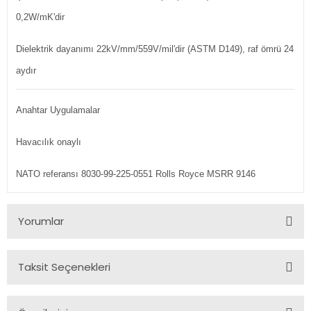
0,2W/mK'dir
Dielektrik dayanımı 22kV/mm/559V/mil'dir (ASTM D149), raf ömrü 24
aydır
Anahtar Uygulamalar
Havacılık onaylı
NATO referansı 8030-99-225-0551 Rolls Royce MSRR 9146
Yorumlar
Taksit Seçenekleri
Bu ürüne ilk yorumu siz yapın!