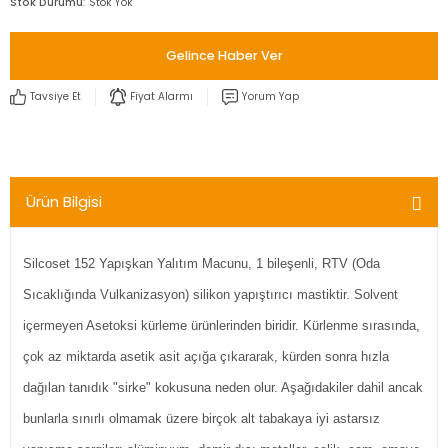
Stok Durumu
Stok Yok
Gelince Haber Ver
Tavsiye Et
Fiyat Alarmı
Yorum Yap
Ürün Bilgisi
Silcoset 152 Yapışkan Yalıtım Macunu, 1 bileşenli, RTV (Oda
Sıcaklığında Vulkanizasyon) silikon yapıştırıcı mastiktir. Solvent
içermeyen Asetoksi kürleme ürünlerinden biridir. Kürlenme sırasında,
çok az miktarda asetik asit açığa çıkararak, kürden sonra hızla
dağılan tanıdık "sirke" kokusuna neden olur. Aşağıdakiler dahil ancak
bunlarla sınırlı olmamak üzere birçok alt tabakaya iyi astarsız