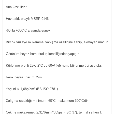
Ana Özellikler
Havacılık onaylı MSRR 9146
-60 ila +300°C arasında esnek
Birçok yüzeye mükemmel yapışma özelliğine sahip, akmayan macun
Görünüm beyaz hamurludur, kendiliğinden yapışır
Kürlenme profili 23+/-2°C ve 60+/-%5 nem, kürlenme tipi asetoksi
Renk beyaz, hacim 75m
Yoğunluk 1,08g/cm³ (BS ISO 2781)
Çalışma sıcaklığı minimum -60°C, maksimum 300°C'dir
Çekme mukavemeti 2,31N/mm²/335psi (ISO 37), termal iletkenlik