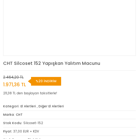
CHT Silcoset 152 Yapışkan Yalıtım Macunu
2.464,20 TL
%20 İNDİRİM
1.971,36 TL
211,38 TL den başlayan taksitlerle!
Kategori
El Aletleri
,
Diğer El Aletleri
Marka
CHT
Stok Kodu
Silcoset-152
Fiyat
37,00 EUR + KDV