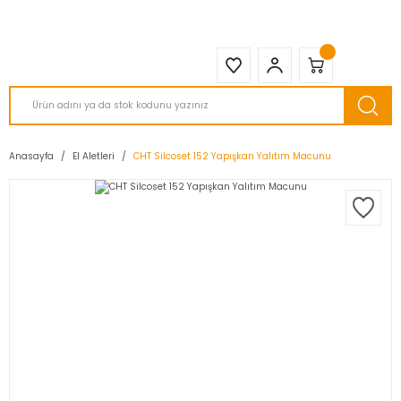
2950 TL ve Üstü Tüm Siparişlerinizde KARGO BEDAVA ( HepsiJET )
Anasayfa
El Aletleri
CHT Silcoset 152 Yapışkan Yalıtım Macunu