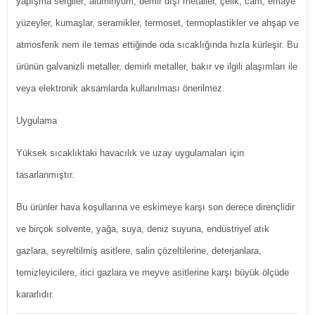
yapışma sergiler; alüminyum, demir dışı metaller, çelik, cam, emaye
yüzeyler, kumaşlar, seramikler, termoset, termoplastikler ve ahşap ve
atmosferik nem ile temas ettiğinde oda sıcaklığında hızla kürleşir. Bu
ürünün galvanizli metaller, demirli metaller, bakır ve ilgili alaşımları ile
veya elektronik aksamlarda kullanılması önerilmez.
Uygulama
Yüksek sıcaklıktaki havacılık ve uzay uygulamaları için
tasarlanmıştır.
Bu ürünler hava koşullarına ve eskimeye karşı son derece dirençlidir
ve birçok solvente, yağa, suya, deniz suyuna, endüstriyel atık
gazlara, seyreltilmiş asitlere, salin çözeltilerine, deterjanlara,
temizleyicilere, itici gazlara ve meyve asitlerine karşı büyük ölçüde
kararlıdır.