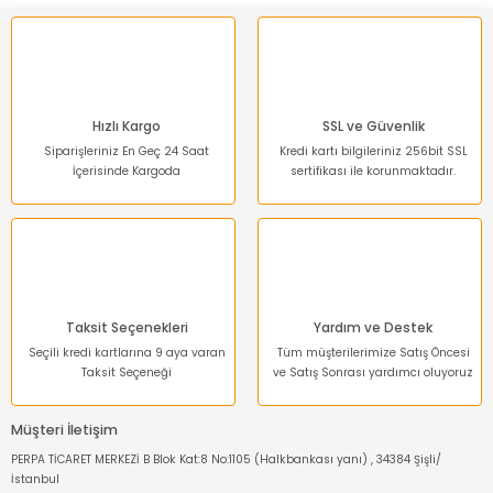
Ürün bilgilerinde hatalar bulunuyor.
Ürün fiyatı diğer sitelerden daha pahalı.
Bu ürüne benzer farklı alternatifler olmalı.
Hızlı Kargo
SSL ve Güvenlik
Siparişleriniz En Geç 24 Saat
Kredi kartı bilgileriniz 256bit SSL
İçerisinde Kargoda
sertifikası ile korunmaktadır.
Gönder
Taksit Seçenekleri
Yardım ve Destek
Seçili kredi kartlarına 9 aya varan
Tüm müşterilerimize Satış Öncesi
Taksit Seçeneği
ve Satış Sonrası yardımcı oluyoruz
Müşteri İletişim
PERPA TİCARET MERKEZİ B Blok Kat:8 No:1105 (Halkbankası yanı) , 34384 Şişli/
İstanbul