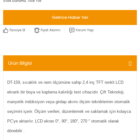
Stok Durumu
Stok Yok
Gelince Haber Ver
Tavsiye Et
Fiyat Alarmı
Yorum Yap
Ürün Bilgisi
DT-159, sıcaklık ve nem ölçümüne sahip 2,4 inç TFT renkli LCD
ekranlı bir boya ve kaplama kalınlığı test cihazıdır. Çift Teknoloji,
manyetik indüksiyon veya girdap akımı ölçüm tekniklerinin otomatik
seçimini içerir. Ölçüm verileri, düzenlemek ve saklamak için kolayca
PC'ye aktarılır. LCD ekran 0°, 90°, 180°, 270 ° otomatik olarak
dönebilir .