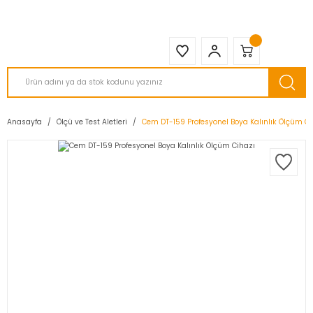
2950 TL ve Üstü Tüm Siparişlerinizde KARGO BEDAVA ( HepsiJET )
Anasayfa
Ölçü ve Test Aletleri
Cem DT-159 Profesyonel Boya Kalınlık Ölçüm Ci