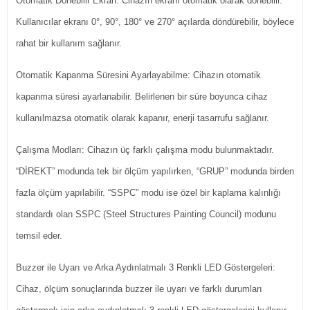
Otomatik Dönebilir Ekran: Cihazın ekranı otomatik olarak dönebilir.
Kullanıcılar ekranı 0°, 90°, 180° ve 270° açılarda döndürebilir, böylece
rahat bir kullanım sağlanır.
Otomatik Kapanma Süresini Ayarlayabilme: Cihazın otomatik
kapanma süresi ayarlanabilir. Belirlenen bir süre boyunca cihaz
kullanılmazsa otomatik olarak kapanır, enerji tasarrufu sağlanır.
Çalışma Modları: Cihazın üç farklı çalışma modu bulunmaktadır.
“DİREKT” modunda tek bir ölçüm yapılırken, “GRUP” modunda birden
fazla ölçüm yapılabilir. “SSPC” modu ise özel bir kaplama kalınlığı
standardı olan SSPC (Steel Structures Painting Council) modunu
temsil eder.
Buzzer ile Uyarı ve Arka Aydınlatmalı 3 Renkli LED Göstergeleri:
Cihaz, ölçüm sonuçlarında buzzer ile uyarı ve farklı durumları