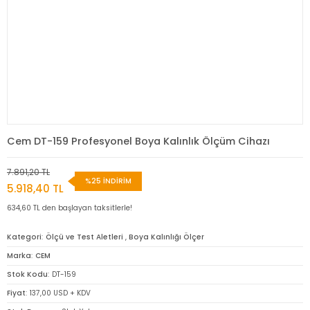
Cem DT-159 Profesyonel Boya Kalınlık Ölçüm Cihazı
7.891,20 TL
%25 İNDİRİM
5.918,40 TL
634,60 TL den başlayan taksitlerle!
Kategori
Ölçü ve Test Aletleri
,
Boya Kalınlığı Ölçer
Marka
CEM
Stok Kodu
DT-159
Fiyat
137,00 USD + KDV