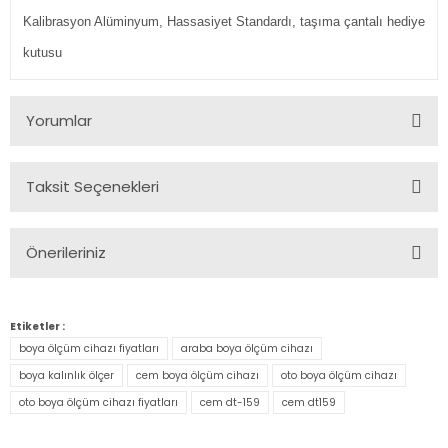
Kalibrasyon Alüminyum, Hassasiyet Standardı, taşıma çantalı hediye
kutusu
Yorumlar
Taksit Seçenekleri
Bu ürüne ilk yorumu siz yapın!
Önerileriniz
Yorum Yaz
Bu ürünün fiyat bilgisi, resim, ürün açıklamalarında ve diğer
konularda yetersiz gördüğünüz noktaları öneri formunu
Etiketler :
kullanarak tarafımıza iletebilirsiniz.
boya ölçüm cihazı fiyatları
araba boya ölçüm cihazı
Görüş ve önerileriniz için teşekkür ederiz.
boya kalınlık ölçer
cem boya ölçüm cihazı
oto boya ölçüm cihazı
oto boya ölçüm cihazı fiyatları
cem dt-159
cem dt159
Ürün resmi kalitesiz, bozuk veya görüntülenemiyor.
Ürün açıklamasında eksik bilgiler bulunuyor.