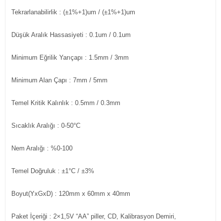
Tekrarlanabilirlik
: (±1%+1)um / (±1%+1)um
Düşük Aralık Hassasiyeti
: 0.1um / 0.1um
Minimum Eğrilik Yarıçapı
: 1.5mm / 3mm
Minimum Alan Çapı
: 7mm / 5mm
Temel Kritik Kalınlık
: 0.5mm / 0.3mm
Sıcaklık Aralığı
: 0-50°C
Nem Aralığı
: %0-100
Temel Doğruluk
: ±1°C / ±3%
Boyut(YxGxD)
: 120mm x 60mm x 40mm
Paket İçeriği : 2×1,5V “AA” piller, CD, Kalibrasyon Demiri,