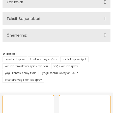
Yorumlar
Taksit Seçenekleri
Bu ürüne ilk yorumu siz yapın!
Önerileriniz
Yorum Yaz
Bu ürünün fiyat bilgisi, resim, ürün açıklamalarında ve diğer
konularda yetersiz gördüğünüz noktaları öneri formunu
Etiketler :
kullanarak tarafımıza iletebilirsiniz.
blue bırd sprey
kontak sprey yağsız
kontak sprey fiyat
Görüş ve önerileriniz için teşekkür ederiz.
kontak temizleyici sprey fiyatları
yağlı kontak sprey
yağlı kontak sprey fiyatı
yağlı kontak sprey en ucuz
Ürün resmi kalitesiz, bozuk veya görüntülenemiyor.
blue bird yağlı kontak sprey
Ürün açıklamasında eksik bilgiler bulunuyor.
Ürün bilgilerinde hatalar bulunuyor.
Ürün fiyatı diğer sitelerden daha pahalı.
Bu ürüne benzer farklı alternatifler olmalı.