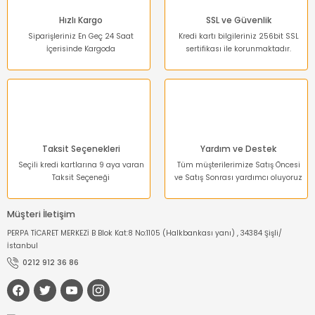
Hızlı Kargo
SSL ve Güvenlik
Siparişleriniz En Geç 24 Saat
Kredi kartı bilgileriniz 256bit SSL
İçerisinde Kargoda
sertifikası ile korunmaktadır.
Gönder
Taksit Seçenekleri
Yardım ve Destek
Seçili kredi kartlarına 9 aya varan
Tüm müşterilerimize Satış Öncesi
Taksit Seçeneği
ve Satış Sonrası yardımcı oluyoruz
Müşteri İletişim
PERPA TİCARET MERKEZİ B Blok Kat:8 No:1105 (Halkbankası yanı) , 34384 Şişli/
İstanbul
0212 912 36 86