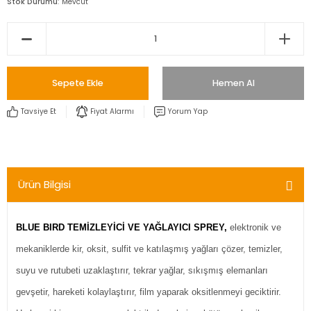
Stok Durumu
Mevcut
Sepete Ekle
Hemen Al
Tavsiye Et
Fiyat Alarmı
Yorum Yap
Ürün Bilgisi
BLUE BIRD TEMİZLEYİCİ VE YAĞLAYICI SPREY,
elektronik ve
mekaniklerde kir, oksit, sulfit ve katılaşmış yağları çözer, temizler,
suyu ve rutubeti uzaklaştırır, tekrar yağlar, sıkışmış elemanları
gevşetir, hareketi kolaylaştırır, film yaparak oksitlenmeyi geciktirir.