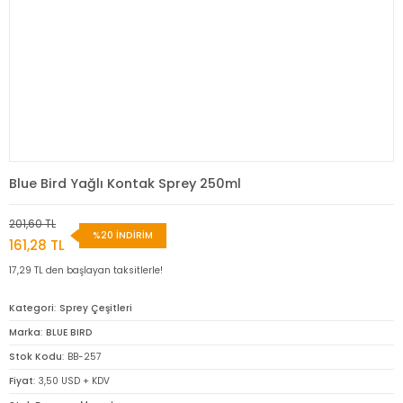
Blue Bird Yağlı Kontak Sprey 250ml
201,60 TL
%20 İNDİRİM
161,28 TL
17,29 TL den başlayan taksitlerle!
Kategori
Sprey Çeşitleri
Marka
BLUE BIRD
Stok Kodu
BB-257
Fiyat
3,50 USD + KDV