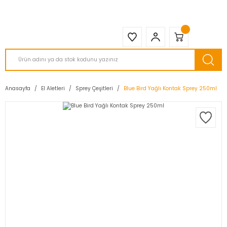
2950 TL ve Üstü Tüm Siparişlerinizde KARGO BEDAVA ( HepsiJET )
Anasayfa
El Aletleri
Sprey Çeşitleri
Blue Bird Yağlı Kontak Sprey 250ml