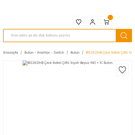
2950 TL ve Üstü Tüm Siparişlerinizde KARGO BEDAVA ( HepsiJET )
Anasayfa
Buton - Anahtar - Switch
Buton
B102K21HB Çıkık Kafalı Çiftli Si