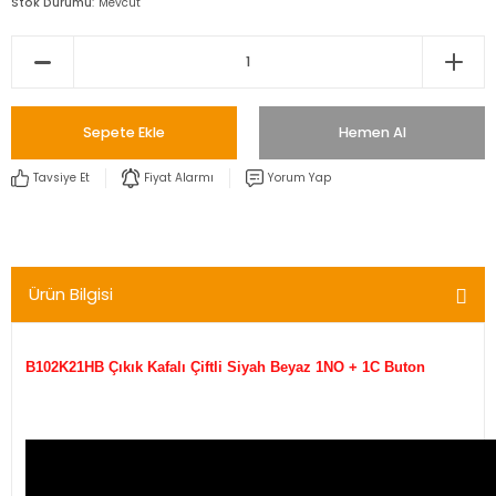
Stok Durumu
Mevcut
Sepete Ekle
Hemen Al
Tavsiye Et
Fiyat Alarmı
Yorum Yap
Ürün Bilgisi
B102K21HB Çıkık Kafalı Çiftli Siyah Beyaz 1NO + 1C Buton