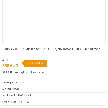
B102K21HB Çıkık Kafalı Çiftli Siyah Beyaz 1NO + 1C Buton
460,80 TL
%20 İNDİRİM
368,64 TL
39,53 TL den başlayan taksitlerle!
Kategori
Buton
Marka
Emas
Stok Kodu
B102K21HB
Fiyat
8,00 USD + KDV