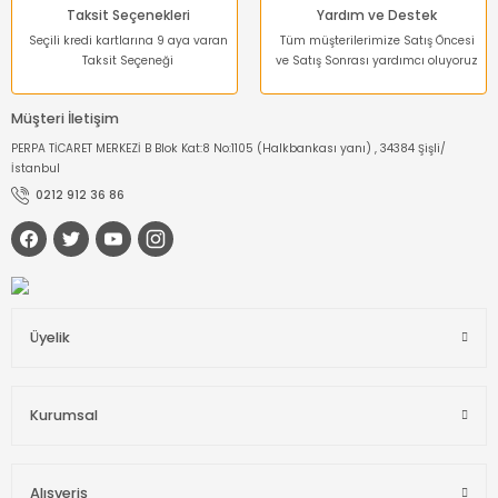
Taksit Seçenekleri
Yardım ve Destek
Seçili kredi kartlarına 9 aya varan
Tüm müşterilerimize Satış Öncesi
Taksit Seçeneği
ve Satış Sonrası yardımcı oluyoruz
Müşteri İletişim
PERPA TİCARET MERKEZİ B Blok Kat:8 No:1105 (Halkbankası yanı) , 34384 Şişli/
İstanbul
0212 912 36 86
Üyelik
Kurumsal
Alışveriş