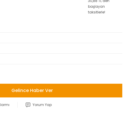
30,88 TL den
başlayan
taksitlerle!
Gelince Haber Ver
Alarmı
Yorum Yap