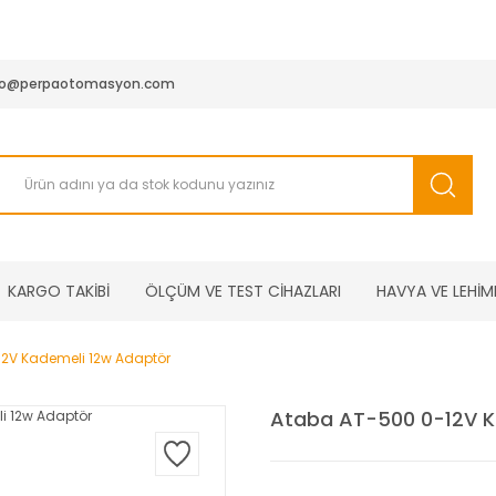
950 TL ve Üstü Tüm Siparişlerinizde KARGO BEDAVA ( HepsiJET
fo@perpaotomasyon.com
KARGO TAKİBİ
ÖLÇÜM VE TEST CİHAZLARI
HAVYA VE LEHİM
2V Kademeli 12w Adaptör
Ataba AT-500 0-12V K