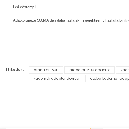
Led göstergeli
Adaptörünüzü 500MA dan daha fazla akım gerektiren cihazlarla birlikt
Bu ürünün fiyat bilgisi, resim, ürün açıklamalarında ve diğer ko
Görüş ve önerileriniz için teşekkür ederiz.
Etiketler :
ataba at-500
ataba at-500 adaptör
kade
Ürün resmi kalitesiz, bozuk veya görüntülenemiyor.
kademeli adaptör devresi
ataba kademeli adap
Ürün açıklamasında eksik bilgiler bulunuyor.
Ürün bilgilerinde hatalar bulunuyor.
Ürün fiyatı diğer sitelerden daha pahalı.
Bu ürüne benzer farklı alternatifler olmalı.