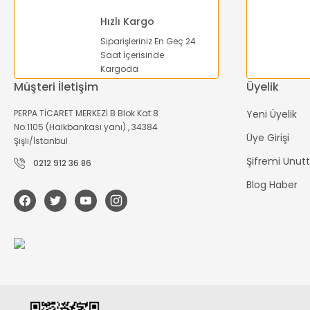
Hızlı Kargo
Siparişleriniz En Geç 24
Saat İçerisinde
Kargoda
Müşteri İletişim
Üyelik
PERPA TİCARET MERKEZİ B Blok Kat:8
Yeni Üyelik
No:1105 (Halkbankası yanı) , 34384
Üye Girişi
Şişli/İstanbul
Şifremi Unu
0212 912 36 86
Blog Haber