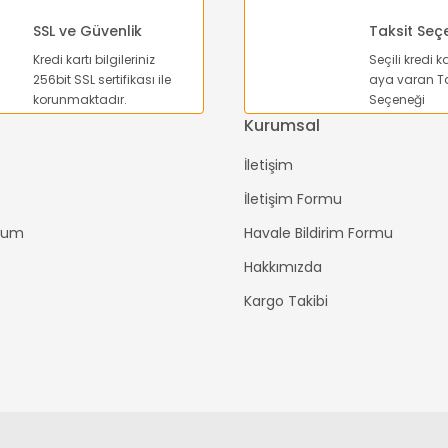
SSL ve Güvenlik
Taksit Seç
Kredi kartı bilgileriniz
Seçili kredi k
Gönder
256bit SSL sertifikası ile
aya varan Ta
korunmaktadır.
Seçeneği
Kurumsal
İletişim
İletişim Formu
ttum
Havale Bildirim Formu
Hakkımızda
Kargo Takibi