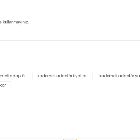
e kullanmayınız.
nularda yetersiz gördüğünüz noktaları öneri formunu kullanarak tarafımı
Bu ürüne ilk yorumu siz yapın!
meli adaptör
kademeli adaptör fiyatları
kademeli adaptör ya
Yorum Yaz
tör