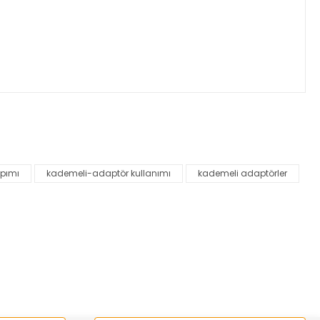
za iletebilirsiniz.
pımı
kademeli-adaptör kullanımı
kademeli adaptörler