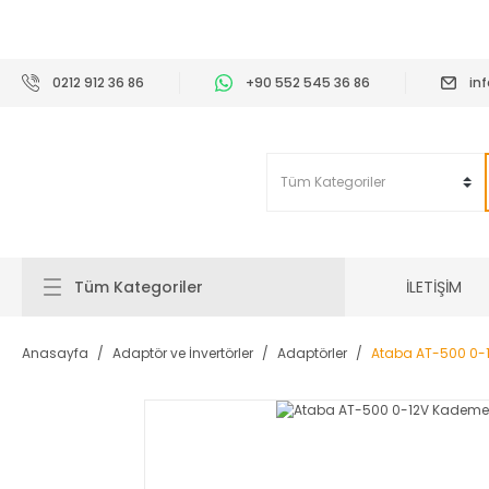
2
0212 912 36 86
+90 552 545 36 86
in
İLETİŞİM
Tüm Kategoriler
Anasayfa
Adaptör ve İnvertörler
Adaptörler
Ataba AT-500 0-1