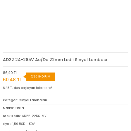
AD22 24-285V Ac/Dc 22mm Ledli Sinyal Lambası
86,40 TL
%30 İNDİRİM
60,48 TL
6,48 TL den başlayan taksitlerle!
Kategori
Sinyal Lambaları
Marka
TRON
Stok Kodu
AD22-22DS-MV
Fiyat
1,50 USD + KDV