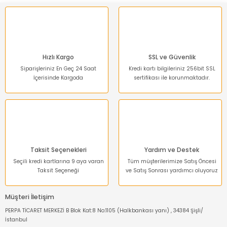
Ürün bilgilerinde hatalar bulunuyor.
Ürün fiyatı diğer sitelerden daha pahalı.
Bu ürüne benzer farklı alternatifler olmalı.
Hızlı Kargo
SSL ve Güvenlik
Siparişleriniz En Geç 24 Saat
Kredi kartı bilgileriniz 256bit SSL
İçerisinde Kargoda
sertifikası ile korunmaktadır.
Gönder
Taksit Seçenekleri
Yardım ve Destek
Seçili kredi kartlarına 9 aya varan
Tüm müşterilerimize Satış Öncesi
Taksit Seçeneği
ve Satış Sonrası yardımcı oluyoruz
Müşteri İletişim
PERPA TİCARET MERKEZİ B Blok Kat:8 No:1105 (Halkbankası yanı) , 34384 Şişli/
İstanbul