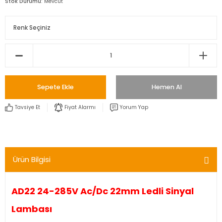
Stok Durumu
Mevcut
Sepete Ekle
Hemen Al
Tavsiye Et
Fiyat Alarmı
Yorum Yap
Ürün Bilgisi
AD22 24-285V Ac/Dc 22mm Ledli Sinyal
Lambası