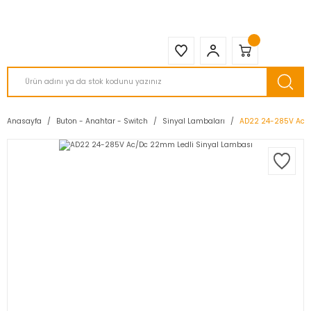
2950 TL ve Üstü Tüm Siparişlerinizde KARGO BEDAVA ( HepsiJET )
Anasayfa
Buton - Anahtar - Switch
Sinyal Lambaları
AD22 24-285V Ac/D