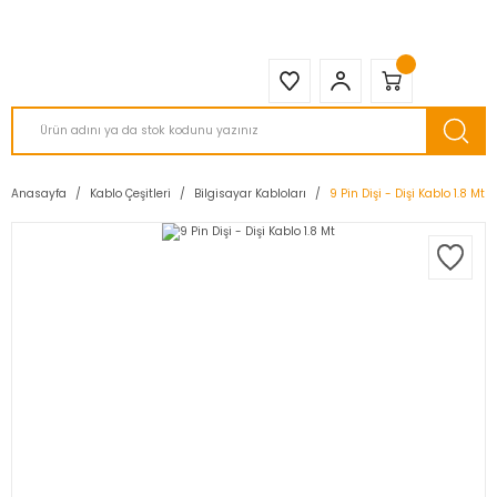
2950 TL ve Üstü Tüm Siparişlerinizde KARGO BEDAVA ( HepsiJET )
Anasayfa
Kablo Çeşitleri
Bilgisayar Kabloları
9 Pin Dişi - Dişi Kablo 1.8 Mt