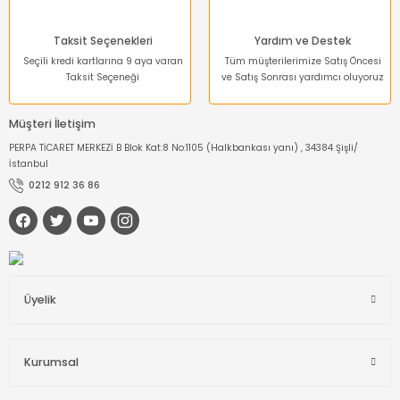
Gönder
Taksit Seçenekleri
Yardım ve Destek
Seçili kredi kartlarına 9 aya varan
Tüm müşterilerimize Satış Öncesi
Taksit Seçeneği
ve Satış Sonrası yardımcı oluyoruz
Müşteri İletişim
PERPA TİCARET MERKEZİ B Blok Kat:8 No:1105 (Halkbankası yanı) , 34384 Şişli/
İstanbul
0212 912 36 86
Üyelik
Kurumsal