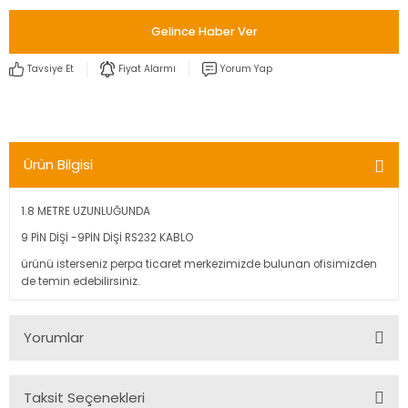
Gelince Haber Ver
Tavsiye Et
Fiyat Alarmı
Yorum Yap
Ürün Bilgisi
1.8 METRE UZUNLUĞUNDA
9 PİN DİŞİ -9PİN DİŞİ RS232 KABLO
ürünü isterseniz perpa ticaret merkezimizde bulunan ofisimizden
de temin edebilirsiniz.
Yorumlar
Taksit Seçenekleri