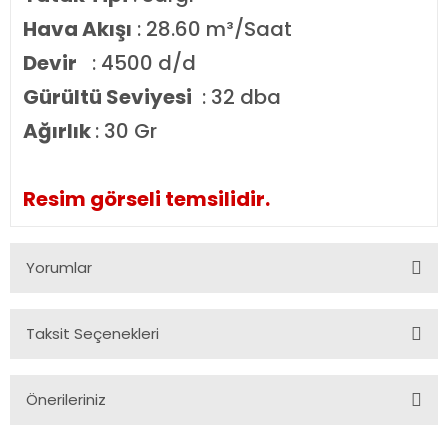
Hava Akışı
: 28.60 m³/Saat
Devir
: 4500 d/d
Gürültü Seviyesi
: 32 dba
Ağırlık
: 30 Gr
Resim görseli temsilidir.
Yorumlar
Taksit Seçenekleri
Bu ürüne ilk yorumu siz yapın!
Önerileriniz
Yorum Yaz