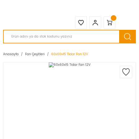
2950 TL ve Üstü Tüm Siparişlerinizde KARGO BEDAVA ( HepsiJET )
Anasayfa
Fan Çeşitleri
60x60x15 Tidar Fan 12V