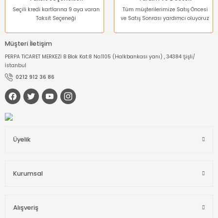
Seçili kredi kartlarına 9 aya varan
Tüm müşterilerimize Satış Öncesi
Taksit Seçeneği
ve Satış Sonrası yardımcı oluyoruz
Müşteri İletişim
PERPA TİCARET MERKEZİ B Blok Kat:8 No:1105 (Halkbankası yanı) , 34384 Şişli/
İstanbul
0212 912 36 86
Üyelik
Kurumsal
Alışveriş