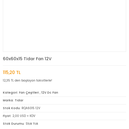
60x60x15 Tidar Fan 12V
115,20 TL
12,35 TL den başlayan taksitlerle!
Kategori
Fan Çeşitleri
,
12V Dc Fan
Marka
Tidar
Stok Kodu
RQA6015 12V
Fiyat
2,00 USD + KDV
Stok Durumu
Stok Yok