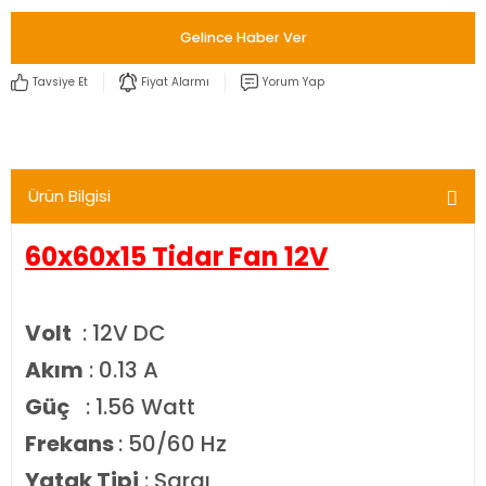
Gelince Haber Ver
Tavsiye Et
Fiyat Alarmı
Yorum Yap
Ürün Bilgisi
60x60x15 Tidar Fan 12V
Volt
: 12V DC
Akım
: 0.13 A
Güç
: 1.56 Watt
Frekans
: 50/60 Hz
Yatak Tipi
: Sargı