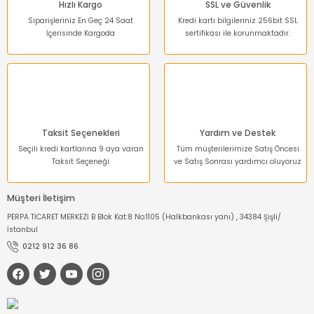
Hızlı Kargo
SSL ve Güvenlik
Siparişleriniz En Geç 24 Saat
Kredi kartı bilgileriniz 256bit SSL
İçerisinde Kargoda
sertifikası ile korunmaktadır.
Gönder
Taksit Seçenekleri
Yardım ve Destek
Seçili kredi kartlarına 9 aya varan
Tüm müşterilerimize Satış Öncesi
Taksit Seçeneği
ve Satış Sonrası yardımcı oluyoruz
Müşteri İletişim
PERPA TİCARET MERKEZİ B Blok Kat:8 No:1105 (Halkbankası yanı) , 34384 Şişli/
İstanbul
0212 912 36 86