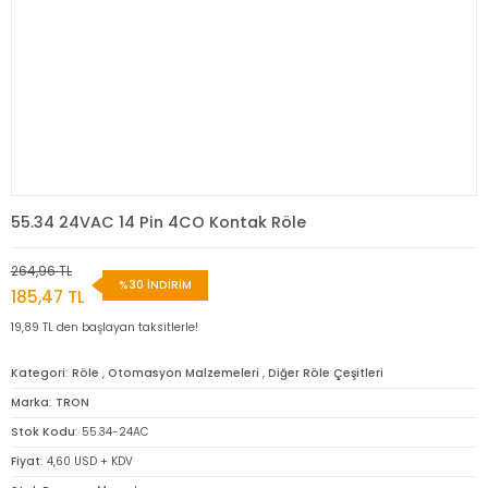
55.34 24VAC 14 Pin 4CO Kontak Röle
264,96 TL
%30 İNDİRİM
185,47 TL
19,89 TL den başlayan taksitlerle!
Kategori
Röle
,
Otomasyon Malzemeleri
,
Diğer Röle Çeşitleri
Marka
TRON
Stok Kodu
55.34-24AC
Fiyat
4,60 USD + KDV