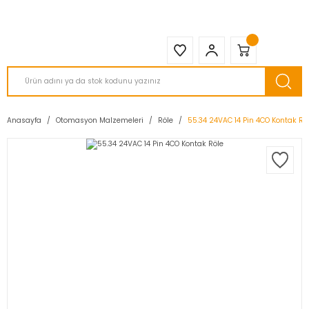
2950 TL ve Üstü Tüm Siparişlerinizde KARGO BEDAVA ( HepsiJET )
Anasayfa
Otomasyon Malzemeleri
Röle
55.34 24VAC 14 Pin 4CO Kontak Rö