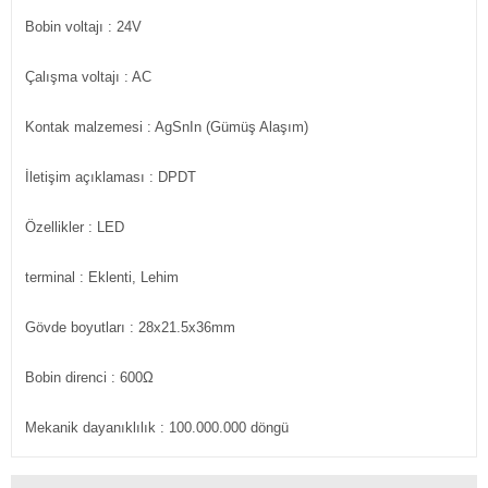
Bobin voltajı
: 24V
Çalışma voltajı
: AC
Kontak malzemesi
: AgSnIn (Gümüş Alaşım)
İletişim açıklaması
: DPDT
Özellikler
: LED
terminal
: Eklenti, Lehim
Gövde boyutları
: 28x21.5x36mm
Bobin direnci
: 600Ω
Mekanik dayanıklılık : 100.000.000 döngü