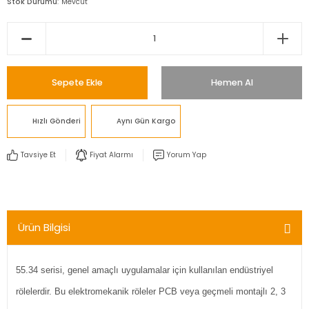
Stok Durumu
Mevcut
Sepete Ekle
Hemen Al
Hızlı Gönderi
Aynı Gün Kargo
Tavsiye Et
Fiyat Alarmı
Yorum Yap
Ürün Bilgisi
55.34 serisi, genel amaçlı uygulamalar için kullanılan endüstriyel
rölelerdir. Bu elektromekanik röleler PCB veya geçmeli montajlı 2, 3