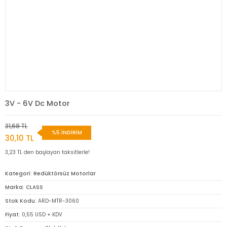
3V - 6V Dc Motor
31,68 TL
%5 İNDİRİM
30,10 TL
3,23 TL den başlayan taksitlerle!
Kategori
Redüktörsüz Motorlar
Marka
CLASS
Stok Kodu
ARD-MTR-3060
Fiyat
0,55 USD + KDV