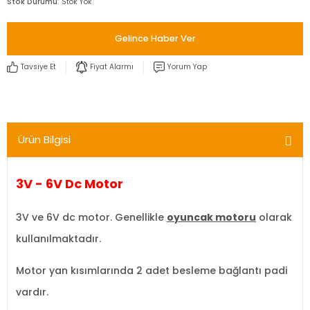
Stok Durumu
Stok Yok
Gelince Haber Ver
Tavsiye Et
Fiyat Alarmı
Yorum Yap
Ürün Bilgisi
3V - 6V Dc Motor
3V ve 6V dc motor. Genellikle
oyuncak motoru
olarak
kullanılmaktadır.
Motor yan kısımlarında 2 adet besleme bağlantı padi
vardır.