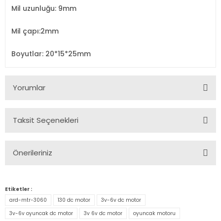
Mil uzunluğu: 9mm
Mil çapı:2mm
Boyutlar: 20*15*25mm
Yorumlar
Taksit Seçenekleri
Bu ürüne ilk yorumu siz yapın!
Önerileriniz
Yorum Yaz
Bu ürünün fiyat bilgisi, resim, ürün açıklamalarında ve diğer
konularda yetersiz gördüğünüz noktaları öneri formunu
Etiketler :
kullanarak tarafımıza iletebilirsiniz.
ard-mtr-3060
130 dc motor
3v-6v dc motor
Görüş ve önerileriniz için teşekkür ederiz.
3v-6v oyuncak dc motor
3v 6v dc motor
oyuncak motoru