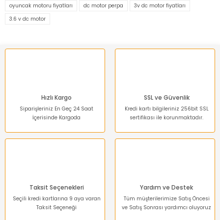
oyuncak motoru fiyatları
dc motor perpa
3v dc motor fiyatları
Ürün resmi kalitesiz, bozuk veya görüntülenemiyor.
3.6 v dc motor
Ürün açıklamasında eksik bilgiler bulunuyor.
Ürün bilgilerinde hatalar bulunuyor.
Ürün fiyatı diğer sitelerden daha pahalı.
Bu ürüne benzer farklı alternatifler olmalı.
Hızlı Kargo
SSL ve Güvenlik
Siparişleriniz En Geç 24 Saat
Kredi kartı bilgileriniz 256bit SSL
İçerisinde Kargoda
sertifikası ile korunmaktadır.
Gönder
Taksit Seçenekleri
Yardım ve Destek
Seçili kredi kartlarına 9 aya varan
Tüm müşterilerimize Satış Öncesi
Taksit Seçeneği
ve Satış Sonrası yardımcı oluyoruz