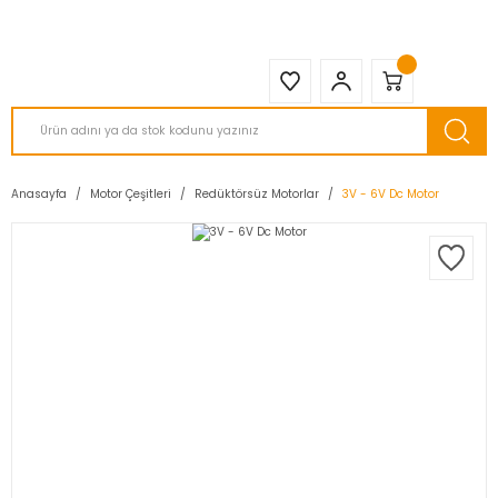
2950 TL ve Üstü Tüm Siparişlerinizde KARGO BEDAVA ( HepsiJET )
Anasayfa
Motor Çeşitleri
Redüktörsüz Motorlar
3V - 6V Dc Motor