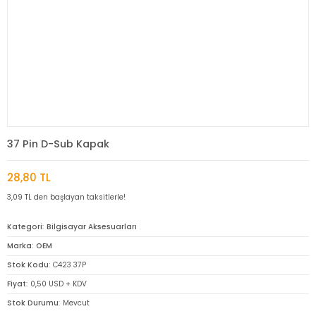
37 Pin D-Sub Kapak
28,80 TL
3,09 TL den başlayan taksitlerle!
Kategori
Bilgisayar Aksesuarları
Marka
OEM
Stok Kodu
C423 37P
Fiyat
0,50 USD + KDV
Stok Durumu
Mevcut