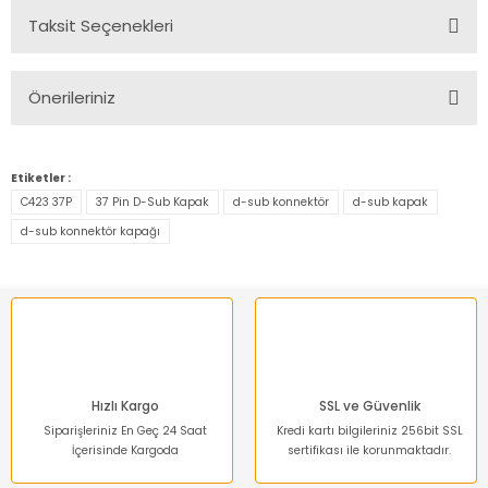
Taksit Seçenekleri
Bu ürüne ilk yorumu siz yapın!
Önerileriniz
Yorum Yaz
Bu ürünün fiyat bilgisi, resim, ürün açıklamalarında ve diğer
konularda yetersiz gördüğünüz noktaları öneri formunu
Etiketler :
kullanarak tarafımıza iletebilirsiniz.
C423 37P
37 Pin D-Sub Kapak
d-sub konnektör
d-sub kapak
Görüş ve önerileriniz için teşekkür ederiz.
d-sub konnektör kapağı
Ürün resmi kalitesiz, bozuk veya görüntülenemiyor.
Ürün açıklamasında eksik bilgiler bulunuyor.
Ürün bilgilerinde hatalar bulunuyor.
Ürün fiyatı diğer sitelerden daha pahalı.
Bu ürüne benzer farklı alternatifler olmalı.
Hızlı Kargo
SSL ve Güvenlik
Siparişleriniz En Geç 24 Saat
Kredi kartı bilgileriniz 256bit SSL
İçerisinde Kargoda
sertifikası ile korunmaktadır.