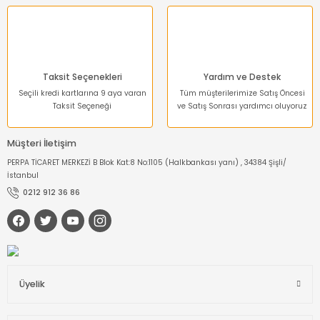
Gönder
Taksit Seçenekleri
Yardım ve Destek
Seçili kredi kartlarına 9 aya varan
Tüm müşterilerimize Satış Öncesi
Taksit Seçeneği
ve Satış Sonrası yardımcı oluyoruz
Müşteri İletişim
PERPA TİCARET MERKEZİ B Blok Kat:8 No:1105 (Halkbankası yanı) , 34384 Şişli/
İstanbul
0212 912 36 86
Üyelik