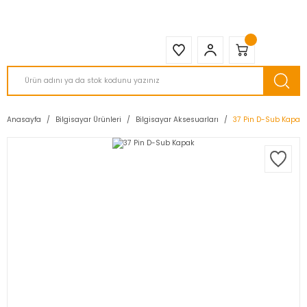
2950 TL ve Üstü Tüm Siparişlerinizde KARGO BEDAVA ( HepsiJET )
Anasayfa
Bilgisayar Ürünleri
Bilgisayar Aksesuarları
37 Pin D-Sub Kapak