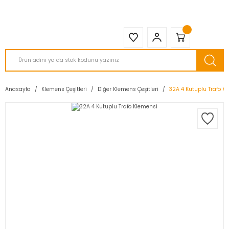
2950 TL ve Üstü Tüm Siparişlerinizde KARGO BEDAVA ( HepsiJET )
Anasayfa
Klemens Çeşitleri
Diğer Klemens Çeşitleri
32A 4 Kutuplu Trafo K