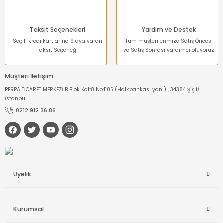
Gönder
Taksit Seçenekleri
Yardım ve Destek
Seçili kredi kartlarına 9 aya varan
Tüm müşterilerimize Satış Öncesi
Taksit Seçeneği
ve Satış Sonrası yardımcı oluyoruz
Müşteri İletişim
PERPA TİCARET MERKEZİ B Blok Kat:8 No:1105 (Halkbankası yanı) , 34384 Şişli/
İstanbul
0212 912 36 86
Üyelik
Kurumsal