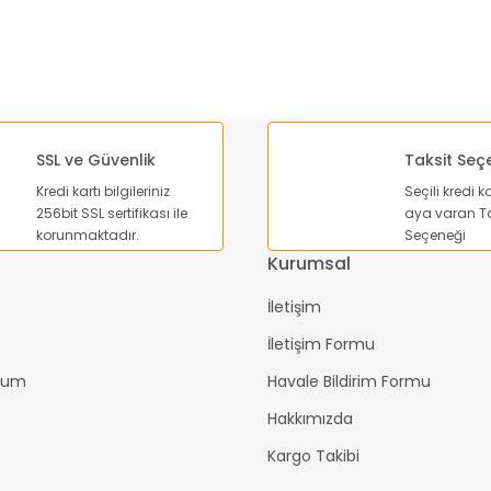
SSL ve Güvenlik
Taksit Seç
Kredi kartı bilgileriniz
Seçili kredi k
256bit SSL sertifikası ile
aya varan Ta
Gönder
korunmaktadır.
Seçeneği
Kurumsal
İletişim
İletişim Formu
ttum
Havale Bildirim Formu
Hakkımızda
Kargo Takibi