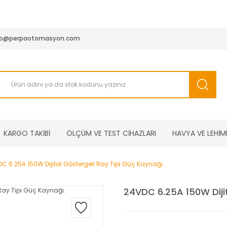
950 TL ve Üstü Tüm Siparişlerinizde KARGO BEDAVA ( HepsiJET
fo@perpaotomasyon.com
KARGO TAKİBİ
ÖLÇÜM VE TEST CİHAZLARI
HAVYA VE LEHİM
C 6.25A 150W Dijital Göstergeli Ray Tipi Güç Kaynağı
24VDC 6.25A 150W Dijit