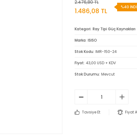
2.476,80 TL
%40 İND
1.486,08 TL
Kategori
Ray Tipi Güç Kaynakları
Marka
ISISO
Stok Kodu
IMR-150-24
Fiyat
43,00 USD + KDV
Stok Durumu
Mevcut
Tavsiye Et
Fiyat 