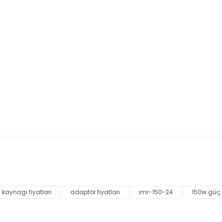
nularda yetersiz gördüğünüz noktaları öneri formunu kullanarak tarafımı
Bu ürüne ilk yorumu siz yapın!
 kaynagı fiyatları
adaptör fiyatları
ımr-150-24
150w güç
Yorum Yaz