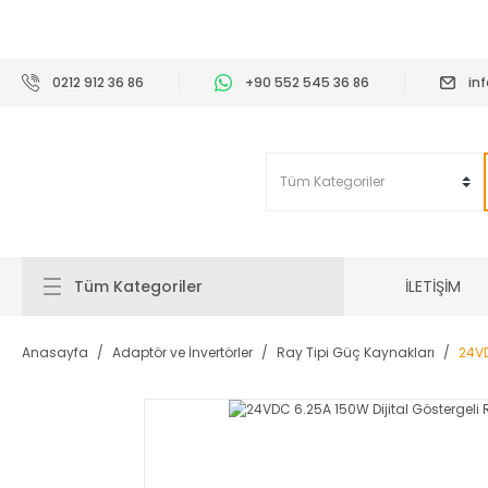
2
0212 912 36 86
+90 552 545 36 86
in
İLETİŞİM
Tüm Kategoriler
Anasayfa
Adaptör ve İnvertörler
Ray Tipi Güç Kaynakları
24VD