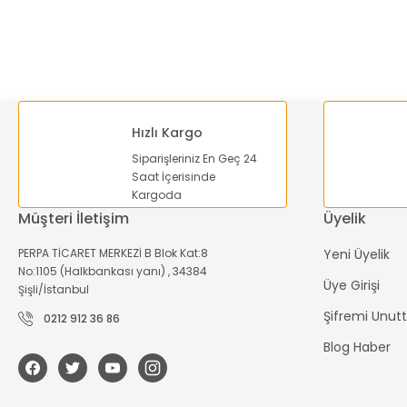
Ürün bilgilerinde hatalar bulunuyor.
Ürün fiyatı diğer sitelerden daha pahalı.
Bu ürüne benzer farklı alternatifler olmalı.
Hızlı Kargo
Siparişleriniz En Geç 24
Saat İçerisinde
Kargoda
Müşteri İletişim
Üyelik
PERPA TİCARET MERKEZİ B Blok Kat:8
Yeni Üyelik
No:1105 (Halkbankası yanı) , 34384
Üye Girişi
Şişli/İstanbul
Şifremi Unu
0212 912 36 86
Blog Haber