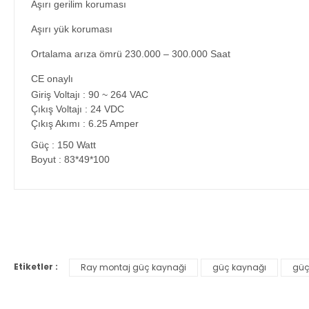
Aşırı gerilim koruması
Aşırı yük koruması
Ortalama arıza ömrü 230.000 – 300.000 Saat
CE onaylı
Giriş Voltajı : 90 ~ 264 VAC
Çıkış Voltajı : 24 VDC
Çıkış Akımı : 6.25 Amper
Güç : 150 Watt
Boyut : 83*49*100
Bu ürünün fiyat bilgisi, resim, ürün açıklamalarında ve diğer ko
Görüş ve önerileriniz için teşekkür ederiz.
Etiketler :
Ray montaj güç kaynaği
güç kaynağı
güç
Ürün resmi kalitesiz, bozuk veya görüntülenemiyor.
Ürün açıklamasında eksik bilgiler bulunuyor.