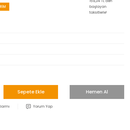
159,34 TL den
İRİM
başlayan
taksitlerle!
Sepete Ekle
Hemen Al
Alarmı
Yorum Yap