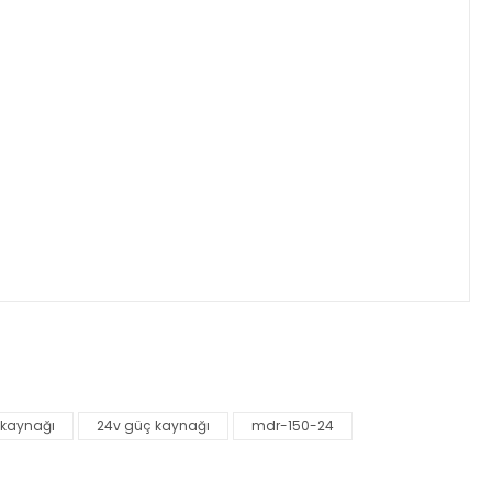
za iletebilirsiniz.
 kaynağı
24v güç kaynağı
mdr-150-24