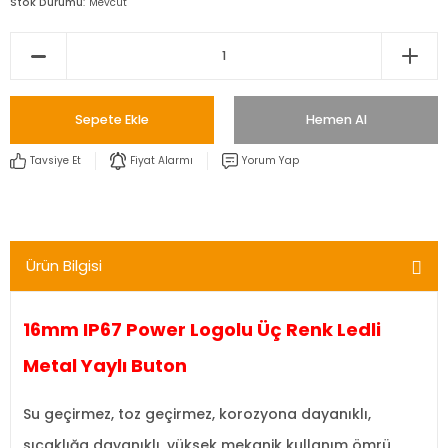
Stok Durumu
Mevcut
Sepete Ekle
Hemen Al
Tavsiye Et
Fiyat Alarmı
Yorum Yap
Ürün Bilgisi
16mm IP67 Power Logolu Üç Renk Ledli
Metal Yaylı Buton
Su geçirmez, toz geçirmez, korozyona dayanıklı,
sıcaklığa dayanıklı, yüksek mekanik kullanım ömrü,