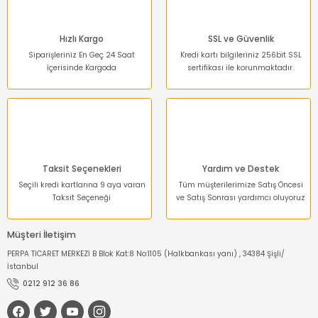
Hızlı Kargo
SSL ve Güvenlik
Siparişleriniz En Geç 24 Saat
Kredi kartı bilgileriniz 256bit SSL
İçerisinde Kargoda
sertifikası ile korunmaktadır.
Gönder
Taksit Seçenekleri
Yardım ve Destek
Seçili kredi kartlarına 9 aya varan
Tüm müşterilerimize Satış Öncesi
Taksit Seçeneği
ve Satış Sonrası yardımcı oluyoruz
Müşteri İletişim
PERPA TİCARET MERKEZİ B Blok Kat:8 No:1105 (Halkbankası yanı) , 34384 Şişli/
İstanbul
0212 912 36 86