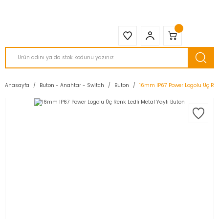
2950 TL ve Üstü Tüm Siparişlerinizde KARGO BEDAVA ( HepsiJET )
Anasayfa
Buton - Anahtar - Switch
Buton
16mm IP67 Power Logolu Üç Renk