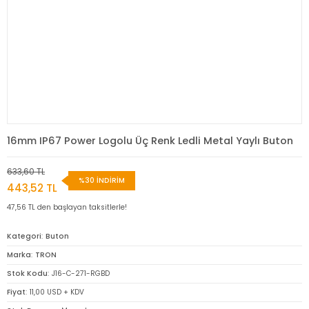
16mm IP67 Power Logolu Üç Renk Ledli Metal Yaylı Buton
633,60 TL
%30 İNDİRİM
443,52 TL
47,56 TL den başlayan taksitlerle!
Kategori
Buton
Marka
TRON
Stok Kodu
J16-C-271-RGBD
Fiyat
11,00 USD + KDV