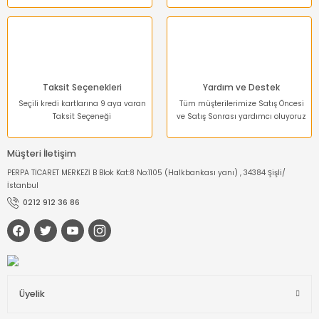
Gönder
Taksit Seçenekleri
Yardım ve Destek
Seçili kredi kartlarına 9 aya varan
Tüm müşterilerimize Satış Öncesi
Taksit Seçeneği
ve Satış Sonrası yardımcı oluyoruz
Müşteri İletişim
PERPA TİCARET MERKEZİ B Blok Kat:8 No:1105 (Halkbankası yanı) , 34384 Şişli/
İstanbul
0212 912 36 86
Üyelik