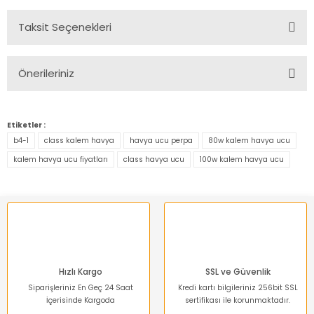
Taksit Seçenekleri
Bu ürüne ilk yorumu siz yapın!
Önerileriniz
Yorum Yaz
Bu ürünün fiyat bilgisi, resim, ürün açıklamalarında ve diğer
konularda yetersiz gördüğünüz noktaları öneri formunu
Etiketler :
kullanarak tarafımıza iletebilirsiniz.
b4-1
class kalem havya
havya ucu perpa
80w kalem havya ucu
Görüş ve önerileriniz için teşekkür ederiz.
kalem havya ucu fiyatları
class havya ucu
100w kalem havya ucu
Ürün resmi kalitesiz, bozuk veya görüntülenemiyor.
Ürün açıklamasında eksik bilgiler bulunuyor.
Ürün bilgilerinde hatalar bulunuyor.
Ürün fiyatı diğer sitelerden daha pahalı.
Bu ürüne benzer farklı alternatifler olmalı.
Hızlı Kargo
SSL ve Güvenlik
Siparişleriniz En Geç 24 Saat
Kredi kartı bilgileriniz 256bit SSL
İçerisinde Kargoda
sertifikası ile korunmaktadır.