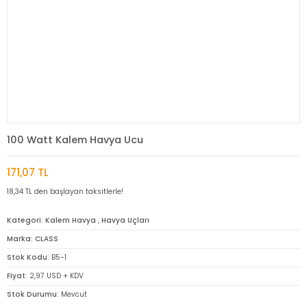
100 Watt Kalem Havya Ucu
171,07 TL
18,34 TL den başlayan taksitlerle!
Kategori
Kalem Havya
,
Havya Uçları
Marka
CLASS
Stok Kodu
B5-1
Fiyat
2,97 USD + KDV
Stok Durumu
Mevcut