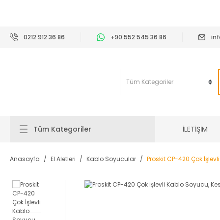
2
0212 912 36 86
+90 552 545 36 86
in
İLETİŞİM
Tüm Kategoriler
Anasayfa
El Aletleri
Kablo Soyucular
Proskit CP-420 Çok İşlev