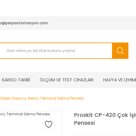
950 TL ve Üstü Tüm Siparişlerinizde KARGO BEDAVA ( HepsiJET
fo@perpaotomasyon.com
KARGO TAKİBİ
ÖLÇÜM VE TEST CİHAZLARI
HAVYA VE LEHİM
li Kablo Soyucu, Kesici, Terminal Sıkma Pensesi
Proskit CP-420 Çok İşl
Pensesi