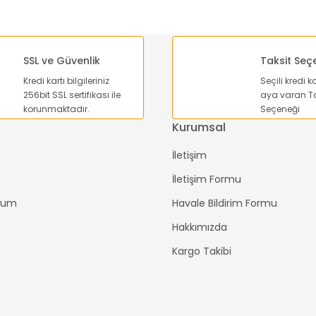
SSL ve Güvenlik
Taksit Seç
Kredi kartı bilgileriniz
Seçili kredi k
Gönder
256bit SSL sertifikası ile
aya varan Ta
korunmaktadır.
Seçeneği
Kurumsal
İletişim
İletişim Formu
ttum
Havale Bildirim Formu
Hakkımızda
Kargo Takibi