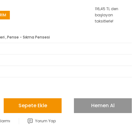
116,45 TL den
RİM
başlayan
taksitlerle!
eri
,
Pense - Sıkma Pensesi
Sepete Ekle
Hemen Al
Alarmı
Yorum Yap