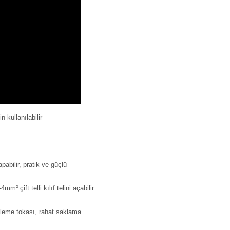
 kullanılabilir
apabilir, pratik ve güçlü
² çift telli kılıf telini açabilir
tleme tokası, rahat saklama