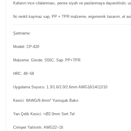
Kafanın ince cilalanması, pense siyah ve paslanmaya dayanıklıdır, u
İki renkli kaymaz sap, PP + TPR malzeme, ergonomik tasarım, el as
Şartname:
Modeli: CP-420
Malzeme: Gövde: S55C; Sap: PP+TPR
HRC: 48~58
Uygulama Soyucu: 1.3/1.6/2.0/2.6mm AWG16/14/12/10
Kesici: 8AWG/8.4mm² Yumuşak Bakır
Yan Çelik Kesici: <Ø2.0mm Sert Tel
Crimper Yalıtımlı: AWG22~16