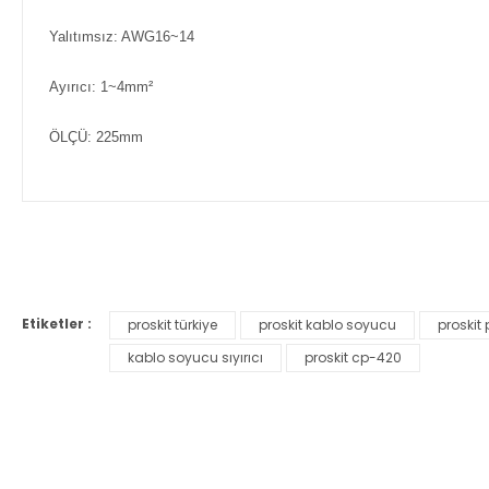
Yalıtımsız: AWG16~14
Ayırıcı: 1~4mm²
ÖLÇÜ: 225mm
Bu ürünün fiyat bilgisi, resim, ürün açıklamalarında ve diğer ko
Görüş ve önerileriniz için teşekkür ederiz.
Etiketler :
proskit türkiye
proskit kablo soyucu
proskit
Ürün resmi kalitesiz, bozuk veya görüntülenemiyor.
kablo soyucu sıyırıcı
proskit cp-420
Ürün açıklamasında eksik bilgiler bulunuyor.
Ürün bilgilerinde hatalar bulunuyor.
Ürün fiyatı diğer sitelerden daha pahalı.
Bu ürüne benzer farklı alternatifler olmalı.