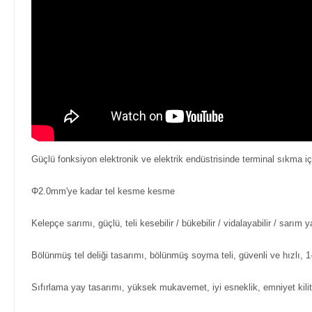
Güçlü fonksiyon elektronik ve elektrik endüstrisinde terminal sıkma için
Φ2.0mm'ye kadar tel kesme kesme
Kelepçe sarımı, güçlü, teli kesebilir / bükebilir / vidalayabilir / sarım y
Bölünmüş tel deliği tasarımı, bölünmüş soyma teli, güvenli ve hızlı, 1-4mm
Sıfırlama yay tasarımı, yüksek mukavemet, iyi esneklik, emniyet kili