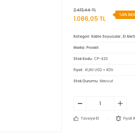
2.413,44 TL
%55 İNDİ
1.086,05 TL
Kategori
Kablo Soyucular
,
El Aletl
Marka
Proskit
Stok Kodu
CP-420
Fiyat
41,90 USD + KDV
Stok Durumu
Mevcut
Tavsiye Et
Fiyat 